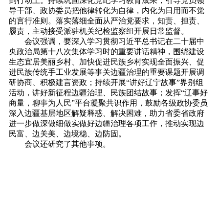
到行动上。持续巩固深化党纪学习教育成果，引导党员领
导干部、政协委员把他律转化为自律，内化为日用而不觉
的言行准则。落实落细全面从严治党要求，知责、担责、
履责，主动接受派驻机关纪检监察组开展日常监督。
会议强调，要深入学习贯彻习近平总书记在二十届中
央政治局第十八次集体学习时的重要讲话精神，围绕建设
生态宜居美丽乡村、加快促进民族乡村实现全面振兴、促
进民族传统手工业发展等事关边疆治理的重要课题开展调
研协商、积极建言资政；持续开展“讲好辽宁故事”界别组
活动，讲好新征程边疆治理、民族团结故事；发挥“辽事好
商量，聊事为人民”平台凝聚共识作用，鼓励各级政协委员
深入边疆基层地区解疑释惑、解决困难，助力省委省政府
进一步做深做细做实做好边疆治理各项工作，推动实现边
民富、边关美、边境稳、边防固。
会议还研究了其他事项。