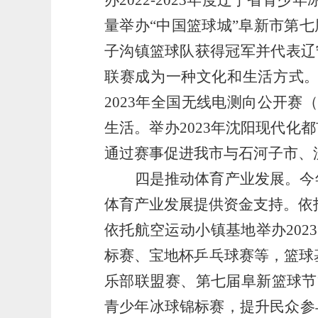
办2022-2023年度辽宁省
量举办“中国篮球城”阜新市第
子沟镇篮球队获得冠军并代表辽
联赛成为一种文化和生活方式。“
2023年全国无线电测向公开
生活。举办2023年沈阳现代化
通过赛事促进我市与石河子市、
四是推动体育产业发展。
今
体育产业发展提供资金支持。依
依托航空运动小镇基地举办202
标赛、宝地杯乒乓球赛等，篮球
乐部联盟赛、第七届阜新篮球节
青少年冰球锦标赛，提升民众参与冰