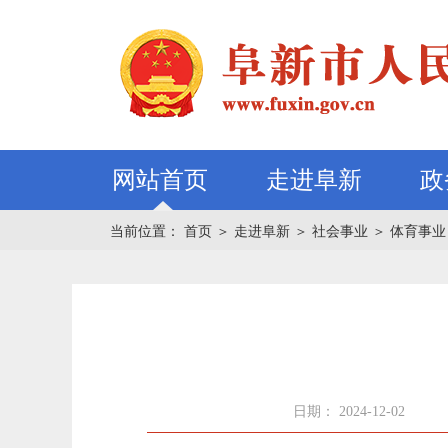
网站首页
走进阜新
政
当前位置：
首页
＞
走进阜新
＞
社会事业
＞
体育事业
日期： 2024-12-02