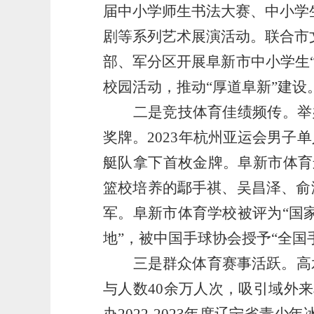
届中小学师生书法大赛、中小学
剧等系列艺术展演活动。联合市
部、军分区开展阜新市中小学生
校园活动，推动“厚道阜新”建设
二是竞技体育佳绩频传。
举
奖牌。2023年杭州亚运会男子
艇队拿下首枚金牌。阜新市体育
篮校培养的鄢手祺、吴昌泽、俞泽辰
军。阜新市体育学校被评为“国
地”，被中国手球协会授予“全国
三是群众体育赛事活跃。
高
与人数40余万人次，吸引域外