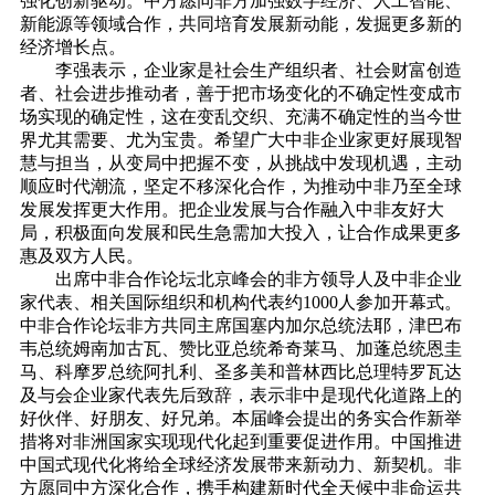
强化创新驱动。中方愿同非方加强数字经济、人工智能、
新能源等领域合作，共同培育发展新动能，发掘更多新的
经济增长点。
李强表示，企业家是社会生产组织者、社会财富创造
者、社会进步推动者，善于把市场变化的不确定性变成市
场实现的确定性，这在变乱交织、充满不确定性的当今世
界尤其需要、尤为宝贵。希望广大中非企业家更好展现智
慧与担当，从变局中把握不变，从挑战中发现机遇，主动
顺应时代潮流，坚定不移深化合作，为推动中非乃至全球
发展发挥更大作用。把企业发展与合作融入中非友好大
局，积极面向发展和民生急需加大投入，让合作成果更多
惠及双方人民。
出席中非合作论坛北京峰会的非方领导人及中非企业
家代表、相关国际组织和机构代表约1000人参加开幕式。
中非合作论坛非方共同主席国塞内加尔总统法耶，津巴布
韦总统姆南加古瓦、赞比亚总统希奇莱马、加蓬总统恩圭
马、科摩罗总统阿扎利、圣多美和普林西比总理特罗瓦达
及与会企业家代表先后致辞，表示非中是现代化道路上的
好伙伴、好朋友、好兄弟。本届峰会提出的务实合作新举
措将对非洲国家实现现代化起到重要促进作用。中国推进
中国式现代化将给全球经济发展带来新动力、新契机。非
方愿同中方深化合作，携手构建新时代全天候中非命运共