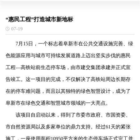
“惠民工程”打造城市新地标
07-19
7月15日，一个标志着
阜新
市在公共交通设施完善、绿
色能源应用与城市可持续发展道路上迈出坚实步伐的惠民
工程
—
高铁站前生态停车场，由市建交集团承建并正式宣
告竣工。这一项目的完成，不仅解决了高铁站周边长期存
在的停车难问题，而且以其独特的绿色智慧设计，成为了
阜新
市在绿色交通和智慧城市领域的一大亮点。
该项目自启动以来，得到了
市委
市政府、市国资委、
市自然资源局以及
多家单位
的
鼎力支持。经过
61天的紧张
施工，一座
使用面积
10950
平方米的生态停车场
正式完工并