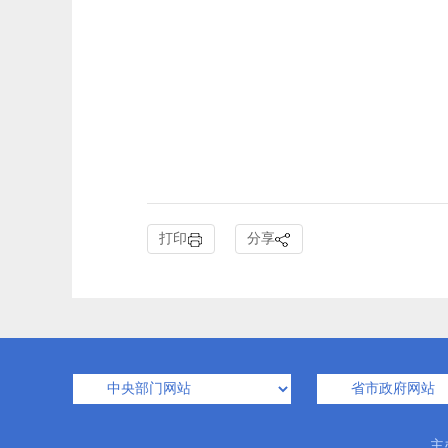
打印
分享
主