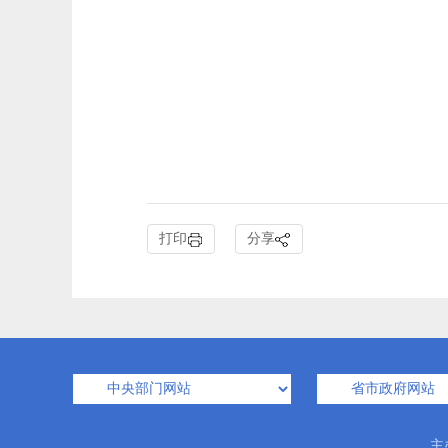
打印
分享
主