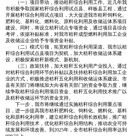
（一）项目带动，推动秸秆综合利用工作。近几年我
市积极争取国家秸秆综合利用试点县、样板县工程，通过
开展秸秆综合利用试点项目，大大促进我市秸秆饲料化、
肥料化、基料化、燃料化、原料化利用及收储运体系项目
建设。同时，将设立秸秆试点专项资金，通过项目县综合
考评，依据补贴标准，对我市秸秆成型燃料利用加工企业
及收储运企业给予专项资金补贴。
（二）模式引领，拓宽秸秆综合利用渠道。我市以秸
秆综合利用试点县项目为契机，加大秸秆收储运体系建
设，积极探索秸秆新模式、新机制。
（三）政策扶持，加大秸秆五化利用产业投入。通过
对秸秆综合利用环节的补贴以及扶持秸秆综合利用加工企
业的方式，积极推进秸秆五化利用和收储运体系建设。市
县有关部门将继续加大向省有关部门的资金争取力度，继
续争取秸秆综合利用项目资金、秸秆五化利用技术推广以
及秸秆收储运环节的资金支持。
下一步，我市将继续通过实施秸秆综合利用重点项
目，进一步提高我市秸秆肥料化、饲料化、燃料化、基料
化和原料化利用率，建立秸秆综合利用长效机制，推广秸
秆综合利用技术，优化秸秆综合利用结构，推动农业可持
续发展和环境改善。到2025年，全市秸秆综合利用率达到