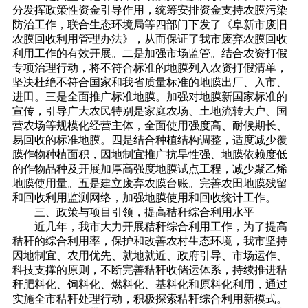
分发挥政策性资金引导作用，统筹安排资金支持农膜污染
防治工作，联合生态环境局等四部门下发了《阜新市废旧
农膜回收利用管理办法》，从而保证了我市废弃农膜回收
利用工作的有效开展。二是加强市场监管。结合农资打假
专项治理行动，将不符合标准的地膜列入农资打假清单，
坚决杜绝不符合国家和我省质量标准的地膜出厂、入市、
进田。三是全面推广标准地膜。加强对地膜新国家标准的
宣传，引导广大农民特别是家庭农场、土地流转大户、国
营农场等规模化经营主体，全面使用强度高、耐候期长、
易回收的标准地膜。四是结合种植结构调整，适度减少覆
膜作物种植面积，因地制宜推广抗旱性强、地膜依赖度低
的作物品种及开展加厚高强度地膜试点工程，减少聚乙烯
地膜使用量。五是建立废弃农膜台账。完善农田地膜残留
和回收利用监测网络，加强地膜使用和回收统计工作。
三、政策与项目引领，提高秸秆综合利用水平
近几年，我市大力开展秸秆综合利用工作，为了提高
秸秆的综合利用率，保护和改善农村生态环境，我市坚持
因地制宜、农用优先、就地就近、政府引导、市场运作、
科技支撑的原则，不断完善秸秆收储运体系，持续推进秸
秆肥料化、饲料化、燃料化、基料化和原料化利用，通过
实施全市秸秆处理行动，积极探索秸秆综合利用新模式。