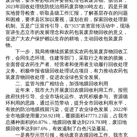
废弃物，要求务必收回并妥善处理包装废弃物。据估算，
2023年回收处理统防统治用药废弃物10吨左右。四是开展
实地督导检查，听取县级工作汇报，了解基层存在的问题
和困难，要求县区加以重视，谋划在前，探索回收处理新
机制。五是广泛宣传引导，在“315”农资宣传活动中，现场
宣讲生态立市的发展理念和农药包装废弃物回收的意义，
促进广大农户保护赖以生存的耕地，主动回收包装废弃
物。
下一步，我局将继续抓紧抓实农药包装废弃物回收工
作，会同生态环境、住建等部门，采取行之有效的措施，
全面督促农药生产者、经营者和使用者主动履行回收处理
义务。积极申报省级回收处理试点项目，有力推动农药包
装废弃物回收处理，促进农业绿色安全发展。
二、监管与推广相结合，加强地膜回收利用
近年来，我市大力开展废旧农膜回收利用工作。按照
政府扶持引导、企业市场化运作、农民积极参与、资源循
环利用的思路，通过示范带动，提升全市回收利用水平，
有效的防治地膜残留污染，促进了农业绿色发展，2022年
全市地膜使用量250.921吨，覆膜面积47771.23亩，占我市
总播种面积的0.87%，地膜回收量达到219.793吨，废旧地
膜回收率达到87.6%，有效遏制了白色污染蔓延。
一是典型示范引领，推动废弃农膜回收工作。我市充