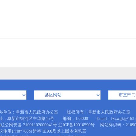
办单位：阜新市人民政府办公室 版权所有：阜新市人民政府办公室
址：阜新市细河区中华路45号 邮编：123000 Email：fxzwgk@163.
辽公网安备 21091102000041号
辽ICP备19010590号
网站标识码：210900
议使用1440*768分辨率 IE9.0及以上版本浏览器