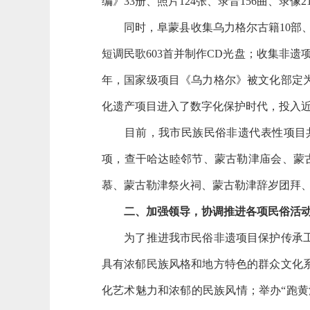
编》33册、照片124张、录音156曲、录像2
同时，阜蒙县收集乌力格尔古籍10部、词牌
短调民歌603首并制作CD光盘；收集非遗项
年，国家级项目《乌力格尔》被文化部定
化遗产项目进入了数字化保护时代，投入近
目前，我市民族民俗非遗代表性项目共1
项，查干哈达睦邻节、蒙古勒津庙会、蒙
慕、蒙古勒津祭火祠、蒙古勒津辞岁团拜
二、加强领导，协调推进各项民俗活
为了推进我市民俗非遗项目保护传承工作
具有浓郁民族风格和地方特色的群众文化
化艺术魅力和浓郁的民族风情；举办“跑黄