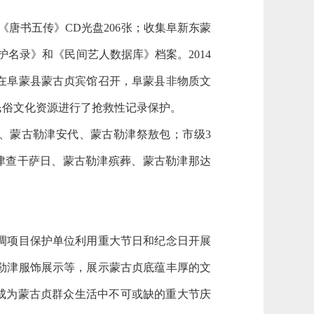
《唐书五传》CD光盘206张；收集阜新东蒙
保护名录》和《民间艺人数据库》档案。2014
在阜蒙县蒙古贞宾馆召开，阜蒙县非物质文
民俗文化资源进行了抢救性记录保护。
、蒙古勒津安代、蒙古勒津祭敖包；市级3
津查干萨日、蒙古勒津殡葬、蒙古勒津那达
调项目保护单位利用重大节日和纪念日开展
勒津服饰展示等，展示蒙古贞底蕴丰厚的文
步成为蒙古贞群众生活中不可或缺的重大节庆