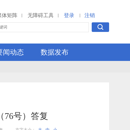
媒体矩阵
无障碍工具
登录
注销
|
|
|
要闻动态
数据发布
76号）答复
梅
文字大小：
大
中
小