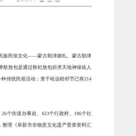
民族民俗文化——蒙古勒津婚礼、蒙古勒津
津祭敖包是通过祭祀敖包祈求天地神保佑人
种传统民俗活动；查干哈达睦邻节已有214
个街道办事处、623个行政村、186个社
别，整理《阜新市非物质文化遗产普查资料汇