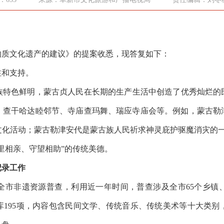
质文化遗产的建议》的提案收悉，现答复如下：
和支持。
色鲜明，蒙古贞人民在长期的生产生活中创造了优秀灿烂的
、查干哈达睦邻节、寺庙查玛舞、瑞应寺庙会等。例如，蒙古勒
化活动；蒙古勒津安代是蒙古族人民祈求神灵庇护驱魔消灾的一
里相亲、守望相助”的传统美德。
记录工作
市非遗资源普查，利用近一年时间，普查涉及全市65个乡镇、26
据库195项，内容包含民间文学、传统音乐、传统美术等十大类