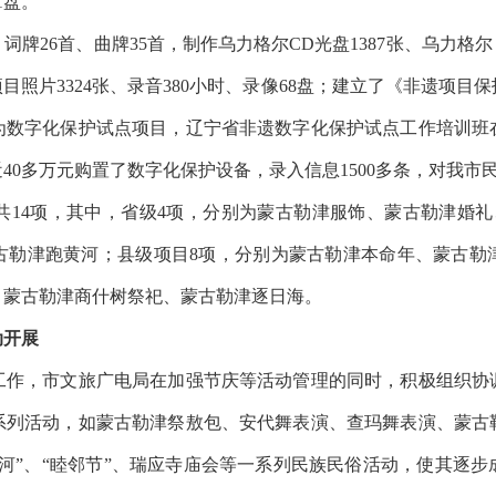
1盘。
26首、曲牌35首，制作乌力格尔CD光盘1387张、乌力格尔
目照片3324张、录音380小时、录像68盘；建立了《非遗项目
为数字化保护试点项目，辽宁省非遗数字化保护试点工作培训班
40多万元购置了数字化保护设备，录入信息1500多条，对我市
4项，其中，省级4项，分别为蒙古勒津服饰、蒙古勒津婚礼
古勒津跑黄河；县级项目8项，分别为蒙古勒津本命年、蒙古勒
、蒙古勒津商什树祭祀、蒙古勒津逐日海。
动开展
，市文旅广电局在加强节庆等活动管理的同时，积极组织协
系列活动，如蒙古勒津祭敖包、安代舞表演、查玛舞表演、蒙古
河”、“睦邻节”、瑞应寺庙会等一系列民族民俗活动，使其逐