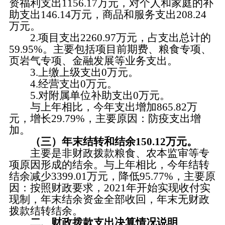
资福利支出1156.17万元，对个人和家庭的补
助支出146.14万元，商品和服务支出208.24
万元。
2.项目支出2260.97万元，占支出总计的
59.95%。主要包括项目前期费、粮食专项、
页岩气专项、金融发展等业务支出。
3.上缴上级支出0万元。
4.经营支出0万元。
5.对附属单位补助支出0万元。
与上年相比，今年支出增加865.82万
元，增长29.79%，主要原因：防疫支出增
加。
（三）年末结转和结余150.12万元。
主要是非财政拨款粮食、农本监审等专
项原因形成的结余。与上年相比，今年结转
结余减少3399.01万元，降低95.77%，主要原
因：按照财政要求，2021年开始实现收付实
现制，年末结余资金全部收回，年末无财政
拨款结转结余。
二、财政拨款支出决算情况说明