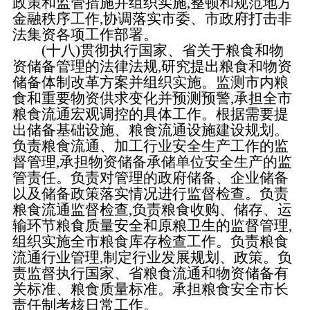
政策和监管措施并组织实施,整顿和规范地方
金融秩序工作,协调落实市委、市政府打击非
法集资各项工作部署。
(十八)贯彻执行国家、省关于粮食和物
资储备管理的法律法规,研究提出粮食和物资
储备体制改革方案并组织实施。监测市内粮
食和重要物资供求变化并预测预警,承担全市
粮食流通宏观调控的具体工作。根据需要提
出储备基础设施、粮食流通设施建设规划。
负责粮食流通、加工行业安全生产工作的监
督管理,承担物资储备承储单位安全生产的监
管责任。负责对管理的政府储备、企业储备
以及储备政策落实情况进行监督检查。负责
粮食流通监督检查,负责粮食收购、储存、运
输环节粮食质量安全和原粮卫生的监督管理,
组织实施全市粮食库存检查工作。负责粮食
流通行业管理,制定行业发展规划、政策。负
责监督执行国家、省粮食流通和物资储备有
关标准、粮食质量标准。承担粮食安全市长
责任制考核日常工作。