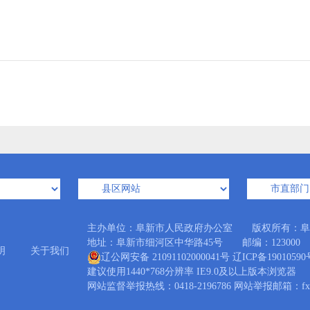
主办单位：阜新市人民政府办公室 版权所有：阜
地址：阜新市细河区中华路45号 邮编：123000 Emai
明
关于我们
辽公网安备 21091102000041号
辽ICP备19010590
建议使用1440*768分辨率 IE9.0及以上版本浏览器
网站监督举报热线：0418-2196786 网站举报邮箱：fxzw