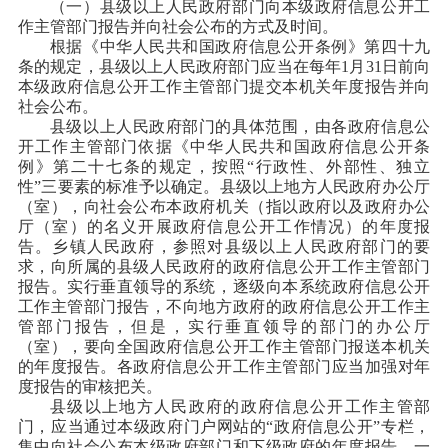
（一）县级以上人民政府部门向本级政府信息公开工
作主管部门报告并向社会公布的方式及时间。
根据《中华人民共和国政府信息公开条例》第四十九
条的规定，县级以上人民政府部门应当在每年1月31日前向
本级政府信息公开工作主管部门提交本机关年度报告并向
社会公布。
县级以上人民政府部门的具体范围，由各政府信息公
开工作主管部门依据《中华人民共和国政府信息公开条
例》第二十七条的规定，按照“行政性、外部性、独立
性”三要素的标准予以确定。县级以上地方人民政府办公厅
（室），向社会公布本政府机关（指以政府以及政府办公
厅（室）的名义开展政府信息公开工作情况）的年度报
告。乡镇人民政府，参照对县级以上人民政府部门的要
求，向所属的县级人民政府的政府信息公开工作主管部门
报告。实行垂直领导的系统，逐级向本系统政府信息公开
工作主管部门报告，不向地方政府的政府信息公开工作主
管部门报告，但是，实行垂直领导的部门的办公厅
（室），要向全国政府信息公开工作主管部门报送本机关
的年度报告。各政府信息公开工作主管部门应当加强对年
度报告的审核把关。
县级以上地方人民政府的政府信息公开工作主管部
门，应当通过本级政府门户网站的“政府信息公开”专栏，
集中向社会公布本级政府部门和下级政府的年度报告，一