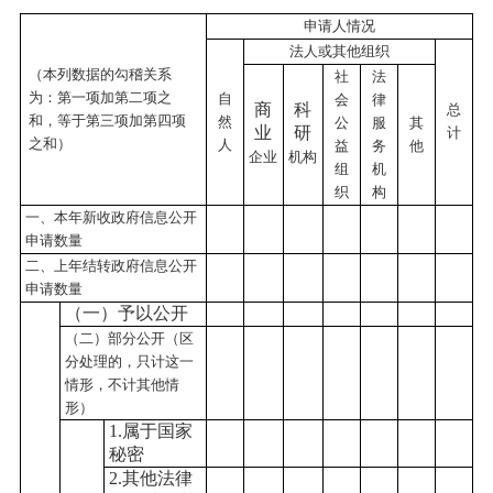
申请人情况
法人或其他组织
（本列数据的勾稽关系
社
法
为：第一项加第二项之
自
会
律
商
科
总
和，等于第三项加第四项
然
公
服
其
业
研
计
之和）
人
益
务
他
企业
机构
组
机
织
构
一、本年新收政府信息公开
申请数量
二、上年结转政府信息公开
申请数量
（一）予以公开
（二）部分公开
（区
分处理的，只计这一
情形，不计其他情
形）
1.属于国家
秘密
2.其他法律