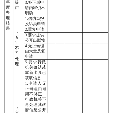
年
提
3.补正后申
度
供
请内容仍不
办
明确
理
1.信访举报
结
投诉类申请
果
2.重复申请
（
3.要求提供
五
公开出版物
）
4.无正当理
不
由大量反复
予
申请
处
5.要求行政
理
机关确认或
重新出具已
获取信息
1.申请人无
正当理由逾
期不补正、
行政机关不
再处理其政
（
府信息公开
六