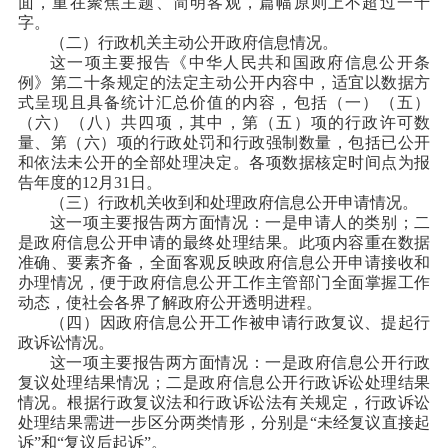
面，重在聚焦主题、简明客观，篇幅原则上不超过一千
字。
（二）行政机关主动公开政府信息情况。
这一项主要报告《中华人民共和国政府信息公开条
例》第二十条规定的法定主动公开内容中，适宜以数据方
式呈现且具备统计汇总价值的内容，包括（一）（五）
（六）（八）共四项，其中，第（五）项的行政许可数
量、第（六）项的行政处罚和行政强制数量，包括已公开
和依法未公开的全部处理决定。各项数据核定时间点为报
告年度的12月31日。
（三）行政机关收到和处理政府信息公开申请情况。
这一项主要报告两方面情况：一是申请人的类别；二
是政府信息公开申请的最终处理结果。此项内容重在数据
准确、要素齐备，全面客观反映政府信息公开申请接收和
办理情况，便于政府信息公开工作主管部门全面掌握工作
动态，使社会各界了解政府公开透明进程。
（四）因政府信息公开工作被申请行政复议、提起行
政诉讼情况。
这一项主要报告两方面情况：一是政府信息公开行政
复议处理结果情况；二是政府信息公开行政诉讼处理结果
情况。根据行政复议法和行政诉讼法有关规定，行政诉讼
处理结果需进一步区分两类情形，分别是“未经复议直接起
诉”和“复议后起诉”。