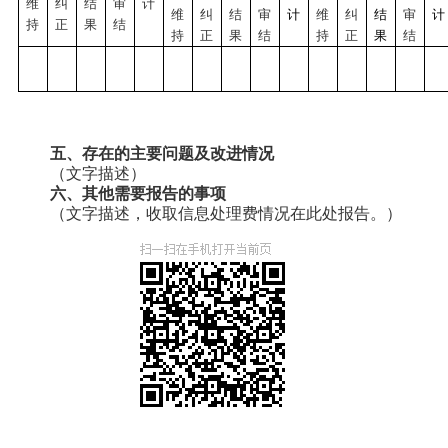
维
纠
结
审
计
维
纠
结
审
计
维
纠
结
审
计
持
正
果
结
持
正
果
结
持
正
果
结
五、存在的主要问题及改进情况
（文字描述）
六、其他需要报告的事项
（文字描述，收取信息处理费情况在此处报告。）