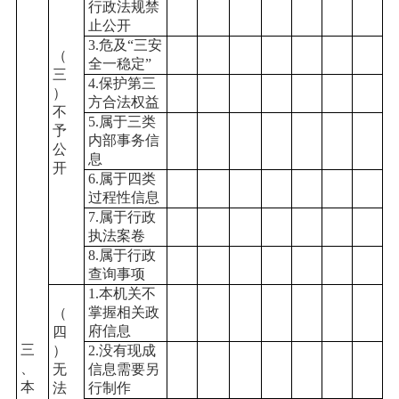
行政法规禁
止公开
3.危及“三安
（
全一稳定”
三
4.保护第三
）
方合法权益
不
5.属于三类
予
内部事务信
公
息
开
6.属于四类
过程性信息
7.属于行政
执法案卷
8.属于行政
查询事项
1.本机关不
掌握相关政
（
府信息
四
三
）
2.没有现成
、
无
信息需要另
本
法
行制作