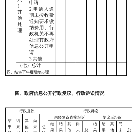
申请
）
2.申请人逾
其
期未按收费
他
通知要求缴
处
纳费用、行
理
政机关不再
处理其政府
信息公开申
请
3.其他
（七）总计
四、结转下年度继续办理
四、政府信息公开行政复议、行政诉讼情况
行政复议
行政诉讼
未经复议直接起诉
复议后起诉
结
结
其
尚
结
结
其
尚
结
结
其
尚
果
果
他
未
总
果
果
他
未
总
果
果
他
未
总