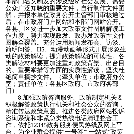
本部门名义制发的涉及经济社会发展、需要
公众广泛知晓的重要文件，自行制作文件图
解，并报本单位政务公开主管部门审核通过
后，在市政府门户网站和本部门网站公开。
各县、区要进一步加大政策文件图解解读工
作力度，努力实现政发、政办发政策性文件
图解全覆盖。充分运用新闻发布会、访谈、
简明问答、
H5、动漫动画等形式开展形象生
动的政策解读，提升政策解读的可读性。各
类解读材料要更加注重对政策背景、出台目
的、重要举措等方面的实质性解读，坚决杜
绝简单摘抄文件。（牵头单位：市政府办公
室；责任单位：各县区政府、市政府各部
门）
8.加强政策咨询服务。
政策制定机关要
积极解答政策执行机关和社会公众的咨询，
精准传达政策意图。推进各类政府网站投诉
咨询系统和非紧急类热线电话清理整合工
作，依托
12345政务服务便民热线及网上平
台，为企业群众提供“一号答”“一站式”政策