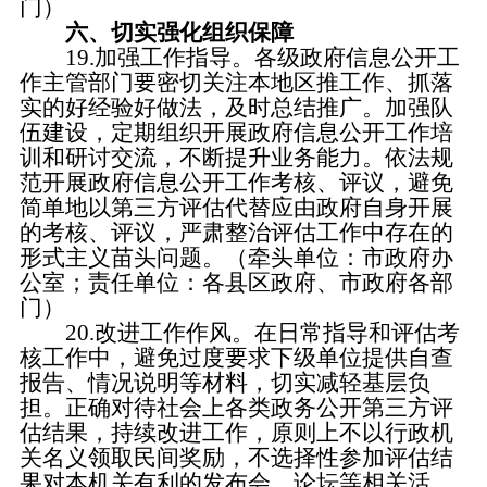
门）
六、切实强化组织保障
19.加强工作指导。
各级政府信息公开工
作主管部门要密切关注本地区推工作、抓落
实的好经验好做法，及时总结推广。加强队
伍建设，定期组织开展政府信息公开工作培
训和研讨交流，不断提升业务能力。依法规
范开展政府信息公开工作考核、评议，避免
简单地以第三方评估代替应由政府自身开展
的考核、评议，严肃整治评估工作中存在的
形式主义苗头问题。（牵头单位：市政府办
公室；责任单位：各县区政府、市政府各部
门）
20.改进工作作风。
在日常指导和评估考
核工作中，避免过度要求下级单位提供自查
报告、情况说明等材料，切实减轻基层负
担。正确对待社会上各类政务公开第三方评
估结果，持续改进工作，原则上不以行政机
关名义领取民间奖励，不选择性参加评估结
果对本机关有利的发布会、论坛等相关活