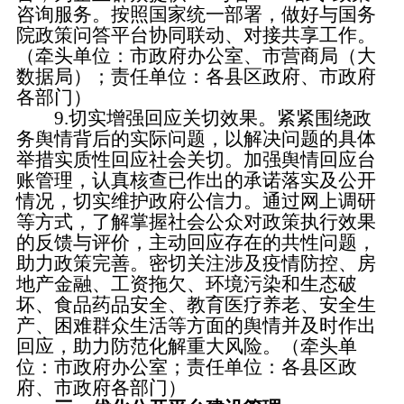
咨询服务。按照国家统一部署，做好与国务
院政策问答平台协同联动、对接共享工作。
（牵头单位：市政府办公室、市营商局（大
数据局）；责任单位：各县区政府、市政府
各部门）
9.切实增强回应关切效果。
紧紧围绕政
务舆情背后的实际问题，以解决问题的具体
举措实质性回应社会关切。加强舆情回应台
账管理，认真核查已作出的承诺落实及公开
情况，切实维护政府公信力。通过网上调研
等方式，了解掌握社会公众对政策执行效果
的反馈与评价，主动回应存在的共性问题，
助力政策完善。密切关注涉及疫情防控、房
地产金融、工资拖欠、环境污染和生态破
坏、食品药品安全、教育医疗养老、安全生
产、困难群众生活等方面的舆情并及时作出
回应，助力防范化解重大风险。（牵头单
位：市政府办公室；责任单位：各县区政
府、市政府各部门）