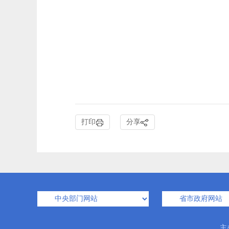
打印
分享
主