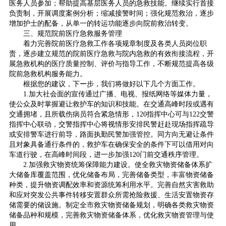
医务人员参加；帮助提高基层医务人员的急救技能。继续实行首接
负责制，开展调度案例分析；缩减接警时间；强化规范救治，逐步
增加护士的配备，从单一的转运功能逐步向院前救治转变。
三、规范院前医疗急救服务管理
着力完善院前医疗急救工作各项规章制度及各类人员岗位职
责，逐步建立规范的院前医疗急救与院内急救的有效衔接流程，开
展急救机构的医疗质量控制、评价与指导工作，不断规范提高各级
院前急救机构服务能力。
根据您的建议，下ー步，我们将做好以下几个方面工作。
1.加大社会面的宣传通过广播、电视、报纸网络等媒体力量，
使公众及时掌握避让救护车的知识和技能。在交通高峰时段或遇有
交通拥堵，且所载伤病员符合紧急情形，120指挥中心可与122交警
指挥中心联动，交警指挥中心将视情形安排民警赶赴现场指挥疏导
或安排警车进行前导，路面执勤民警加强管控。同方向无避让条件
且对象具备通行条件的，救护车在确保安全的条件下可以借用对向
车道行驶，在高峰时间段，进一步加强120门前交通秩序管理。
2.加强救灾物资统筹保障能力建设。使全救灾物资储备体系扩
大储备库覆盖范围，优化储备布局，完善储备类型，丰富物资储备
种类，提升物资调配效率和资源统筹利用水平。完善自然灾害救助
和应对突发公共事件转移安置群众所需抢险救援、生活安置物资存
储需要的储设施。制定全市救灾物资储备规划，明确各类救灾物资
储备品种和规模，完善救灾物资储备体系，优化救灾物资管理与使
用。