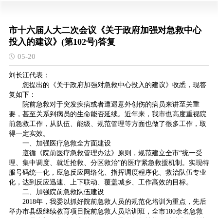
市十六届人大二次会议《关于政府加强对急救中心
投入的建议》(第102号)答复
05-20
刘长江代表：
您提出的《关于政府加强对急救中心投入的建议》收悉，现答
复如下：
院前急救对于突发疾病或者遭遇意外创伤的病员来讲至关重
要，甚至关系到病员的生命能否延续。近年来，我市也高度重视院
前急救工作，从队伍、能级、规范管理等方面也做了很多工作，取
得一定实效。
一、加强医疗急救全方面建设
遵循《院前医疗急救管理办法》原则，规范建立全市“统一受
理、集中调度、就近抢救、分区救治”的医疗紧急救援机制。实现特
服号码统一化，应急反应网络化、指挥调度程序化、救治队伍专业
化，达到反应迅速、上下联动、覆盖城乡、工作高效的目标。
二、加强院前急救队伍建设
2018年，我委以抓好院前急救人员的规范化培训为重点，先后
举办市县级继续教育项目院前急救人员培训班，全市180余名急救