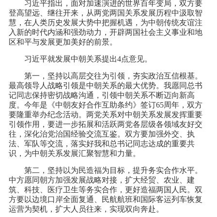
习近平指出，面对加速演进的世界百年变局，双方要
登高望远、继往开来，从两党两国关系发展历程中汲取智
慧，在人类历史发展大势中把握机遇，为中朝传统友谊注
入新的时代内涵和强劲动力，开辟两国社会主义事业和地
区和平与发展更加美好的前景。
习近平就发展中朝关系提出4点意见。
第一，坚持以高层交往为引领，夯实政治互信根基。
最高领导人战略引领是中朝关系的最大优势。我愿同总书
记同志保持密切战略沟通，引领中朝关系不断迈向新高
度。今年是《中朝友好合作互助条约》签订65周年，双方
要隆重举办纪念活动。两党关系对中朝关系发展发挥重要
引领作用，要进一步拓展和活跃两党各层级各领域友好交
往，深化治党治国经验交流互鉴。双方要加强外交、执
法、军队等交流，落实好我和总书记同志达成的重要共
识，为中朝关系发展汇聚智慧和力量。
第二，坚持以为民造福为目标，提升务实合作水平。
中方愿同朝方加强发展战略对接，扩大经贸、农业、建
筑、科技、医疗卫生等务实合作，更好造福两国人民。双
方要以边境口岸全面复通、民航航班和国际客运列车恢复
运营为契机，扩大人员往来，实现双向奔赴。