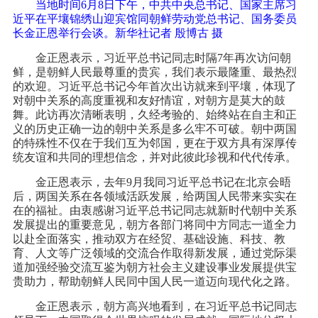
当地时间6月8日下午，中共中央总书记、国家主席习
近平在平壤锦绣山迎宾馆同朝鲜劳动党总书记、国务委员
长金正恩举行会谈。新华社记者 殷博古 摄
金正恩表示，习近平总书记同志时隔7年再次访问朝
鲜，是朝鲜人民最尊重的贵宾，我们表示最隆重、最热烈
的欢迎。习近平总书记今年首次出访就来到平壤，体现了
对朝中关系的高度重视和友好情谊，对朝方是莫大的鼓
舞。此访再次清晰表明，久经考验的、始终站在自主和正
义的历史正确一边的朝中关系是多么牢不可破。朝中两国
的特殊性不仅在于我们互为邻国，更在于双方具有深厚传
统友谊和共同的理想信念，并对此彼此珍视和代代传承。
金正恩表示，去年9月我同习近平总书记在北京会晤
后，两国关系在各领域活跃发展，给两国人民带来实实在
在的福祉。由衷感谢习近平总书记同志就新时代朝中关系
发展提出的重要意见，朝方各部门将同中方同志一道全力
以赴全面落实，推动双方在经贸、基础设施、科技、教
育、人文等广泛领域的交流合作取得新发展，通过党际渠
道加强经验交流互鉴为朝方社会主义建设事业发展提供宝
贵助力，帮助朝鲜人民同中国人民一道迈向现代化之路。
金正恩表示，朝方高兴地看到，在习近平总书记同志