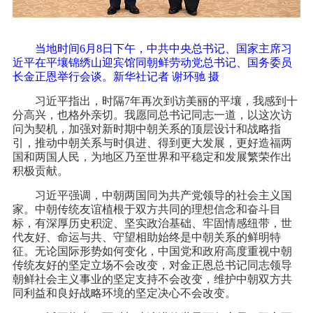
当地时间6月8日下午，中共中央总书记、国家主席习
近平在平壤锦绣山迎宾馆同朝鲜劳动党总书记、国务委员
长金正恩举行会谈。新华社记者 谢环驰 摄
习近平指出，时隔7年再次到访美丽的平壤，我感到十
分高兴，也格外亲切。我愿同总书记同志一道，以这次访
问为契机，加强对新时期中朝关系的顶层设计和战略指
引，推动中朝关系与时俱进、得到更大发展，更好造福两
国和两国人民，为地区乃至世界和平稳定和发展繁荣作出
积极贡献。
习近平强调，中朝两国同为共产党领导的社会主义国
家。中朝传统友谊植根于双方共同的理想信念和奋斗目
标，有深厚历史积淀、坚实政治基础、牢固情感纽带，世
代友好、命运与共、守望相助始终是中朝关系的鲜明特
征。无论国际形势如何变化，中国党和政府高度重视中朝
传统友好的坚定立场不会改变，对金正恩总书记同志领导
朝鲜社会主义事业的坚定支持不会改变，维护中朝双方共
同利益和良好战略环境的坚定决心不会改变。