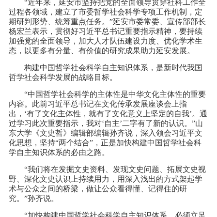
“近年来，延安市坚持把党的全面领导贯穿社科工作全
过程各领域，建立了市委哲学社会科学专项工作机制，定
期研判形势、统筹重点任务。”延安市委常委、宣传部部长
杨宏兰表示，贯彻好习近平总书记重要指示精神，要持续
加强党的全面领导，加大人才队伍建设力度、优化学术生
态，以更多有分量、有价值的研究成果助力延安发展。
构建中国哲学社会科学自主知识体系，是新时代我国
哲学社会科学发展的战略目标。
“中国哲学社会科学的主体性是中华文化主体性的重要
内容。此前习近平总书记在文化传承发展座谈会上指
出，‘有了文化主体性，就有了文化意义上坚定的自我’。通
过学习此次重要指示，我对‘自主’二字有了新的认识。”山
东大学《文史哲》编辑部编辑孙齐说，深入领会习近平文
化思想，坚持“两个结合”，正是加快构建中国哲学社会科
学自主知识体系的必由之路。
“我们将在发掘文史资料、发现文史问题、拓展文史视
野、深化文史认识上持续用力，用深入浅出的方式架起学
术与公众之间的桥梁，做让公众看得懂、记得住的研
究。”孙齐说。
“加快构建中国哲学社会科学自主知识体系，必须立足