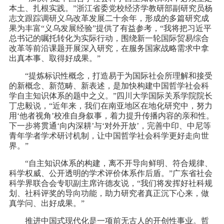
本土、扎根实践。”浙江省委党校经济学教研部副研究员杨
志文跟踪调研义乌改革发展二十余年，形成的多篇研究成
果为丰富“义乌发展经验”提供了有益参考，“我将把习近平
总书记的嘱托转化为实际行动，围绕新一轮国际贸易综合
改革等前沿课题开展深入研究，在服务国家战略需求中拿
出真本事、取得好成果。”
“提炼标识性概念，打造易于为国际社会所理解和接受
的新概念、新范畴、新表述，是加快构建中国哲学社会科
学自主知识体系的题中之义。”四川大学国际关系学院院长
丁忠毅说，“近年来，我们在南亚地区在地化研究中，努力
用‘他者视角’校准自身叙事，着力提升传播内容的亲和性。
下一步将贯通‘向内深耕’与‘对外开放’，完善中印、中尼等
青年学者学术研讨机制，让中国哲学社会科学更好走向世
界。”
“自主知识体系的构建，离不开导向鲜明、符合规律、
科学权威、公开透明的学术评价体系作后盾。”广东省社会
科学界联合会专职副主席许德友说，“我们将发挥好社科规
划、社科评奖的导向功能，助力研究者真正沉下心来，做
真学问、出好成果。”
推进中国式现代化是一项前无古人的开创性事业。哲