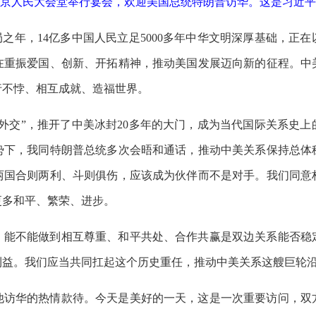
北京人民大会堂举行宴会，欢迎美国总统特朗普访华。这是习近平
局之年，14亿多中国人民立足5000多年中华文明深厚基础，正
正在重振爱国、创新、开拓精神，推动美国发展迈向新的征程。
行不悖、相互成就、造福世界。
乓外交”，推开了中美冰封20多年的大门，成为当代国际关系史
势下，我同特朗普总统多次会晤和通话，推动中美关系保持总体
两国合则两利、斗则俱伤，应该成为伙伴而不是对手。我们同意
更多和平、繁荣、进步。
，能不能做到相互尊重、和平共处、合作共赢是双边关系能否稳定
利益。我们应当共同扛起这个历史重任，推动中美关系这艘巨轮
他访华的热情款待。今天是美好的一天，这是一次重要访问，双