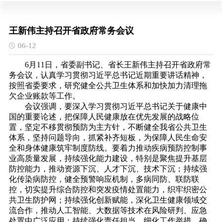
王新伟主持召开省政府常务会议
06-12
6月11日，省委副书记、省长王新伟主持召开省政府常
务会议，认真学习贯彻习近平总书记近期重要讲话精神，
按照省委要求，研究健全公共卫生体系和加快加力清理拖
欠企业账款等工作。
会议强调，要深入学习贯彻习近平总书记关于健康中
国的重要论述，把保障人民健康放在优先发展的战略位
置，坚定不移贯彻预防为主方针，不断健全我省公共卫生
体系，坚持问题导向，抓紧补齐短板，为保障人民生命安
全和身体健康筑牢制度防线。要着力推动疾病预防控制事
业高质量发展，持续强化能力建设，特别是聚焦提升基层
防控能力，推动资源下沉、人才下沉、技术下沉；持续强
化传染病防控，健全预警响应机制，多病同防、联防联
控，切实提升综合防控和突发疫情处置能力，织牢织密公
共卫生防护网；持续强化创新赋能，深化卫生健康领域交
流合作，推动人工智能、大数据等技术在风险研判、应急
处置中广泛应用；持续强化责任担当，细化工作举措，确