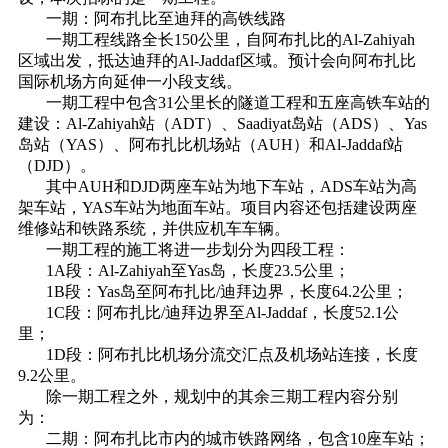
一期：阿布扎比至迪拜的高铁线路
一期工程线路全长150公里，自阿布扎比的Al-Zahiyah
区域出发，抵达迪拜的Al-Jaddaf区域。预计会向阿布扎比
国际机场方向延伸一小段支线。
一期工程中包含31公里长的隧道工程和五座高铁车站的
建设：Al-Zahiyah站（ADT）、Saadiyat岛站（ADS）、Yas
岛站（YAS）、阿布扎比机场站（AUH）和Al-Jaddaf站
（DJD）。
其中AUH和DJD两座车站为地下车站，ADS车站为高
架车站，YAS车站为地面车站。项目内容还包括建设两座
维修站和铁路系统，并供应机车车辆。
一期工程的施工将进一步划分为四段工程：
1A段：Al-Zahiyah至Yas岛，长度23.5公里；
1B段：Yas岛至阿布扎比/迪拜边界，长度64.2公里；
1C段：阿布扎比/迪拜边界至Al-Jaddaf，长度52.1公
里；
1D段：阿布扎比机场分流交汇点及机场站连接，长度
9.2公里。
除一期工程之外，规划中的其余三期工程内容分别
为：
二期：阿布扎比市内的城市铁路网络，包含10座车站；