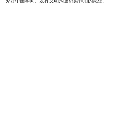
究好中国学问、发挥文明沟通桥梁作用的愿望。