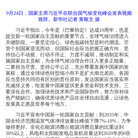
9月24日，国家主席习近平在联合国气候变化峰会发表视频
致辞。新华社记者 黄敬文 摄
习近平指出，今年是《巴黎协定》达成10周年，也是
提交新一轮国家自主贡献的重要节点，全球气候治理进入
关键阶段。一要坚定信心。绿色低碳转型是时代潮流。尽
管个别国家逆流而动，但国际社会应当把握正确方向，坚
持信心不动摇、行动不停止、力度不减弱，推动制定和实
施国家自主贡献，为全球气候治理合作注入更多正能量。
二要担当尽责。坚持公平公正，充分尊重发展中国家的发
展权，通过全球绿色转型缩小而不是扩大南北差距。各国
应当坚持共同但有区别的责任原则，发达国家应当落实率
先减排义务，给发展中国家提供更多资金和技术支持。三
要深化合作。加强绿色技术和产业国际协作，努力弥补绿
色产能缺口，确保优质绿色产品在全球自由流通，让绿色
发展真正惠及世界每个地方。
习近平宣布中国新一轮国家自主贡献：到2035年，中
国全经济范围温室气体净排放量比峰值下降7%-10%，力争
做得更好。非化石能源消费占能源消费总量的比重达到
30%以上，风电和太阳能发电总装机容量达到2020年的6倍