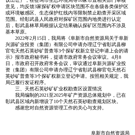
议出让），在征询市生态环境局等10家市直相关部门审核
意见，均反馈3家探矿权申请区块范围不在各级各类保护区
或环境敏感区、生态保护红线内等限制禁止勘查开采区域
范围。经彰武县人民政府对探矿区范围内地类进行认定
后，彰武县林草局根据认定结果确认探矿区范围内不涉及
基本草原。
2022年2月15日，我局将《阜新市自然资源局关于阜新
兴源矿业投资（集团）有限公司申请办理辽宁省彰武县柳
官屯天然石英砂矿普查等3个探矿权新立登记申请上会的请
示》报市政府秘书科，提请市政府常务会议审议。4月8
日，市政府召开政府常务会议，审议通过阜新兴源矿业投
资（集团）有限公司申请办理辽宁省彰武县柳官屯天然石
英砂矿普查等3个探矿权新立登记申请。按照相关规定，我
局已履行发证程序。
三、天然石英砂矿矿业权勘查区设置情况
我局编制的2021至2025年矿产资源总体规划中，已在
彰武县区域内新增设了10个天然石英砂勘查规划区块。
感谢您对自然资源管理工作的关心与支持。
阜新市自然资源局