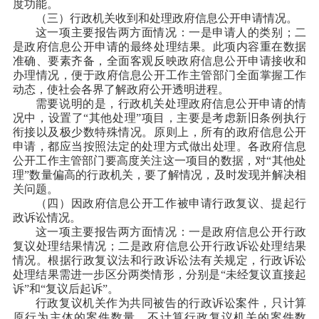
度功能。
（三）行政机关收到和处理政府信息公开申请情况。
这一项主要报告两方面情况：一是申请人的类别；二
是政府信息公开申请的最终处理结果。此项内容重在数据
准确、要素齐备，全面客观反映政府信息公开申请接收和
办理情况，便于政府信息公开工作主管部门全面掌握工作
动态，使社会各界了解政府公开透明进程。
需要说明的是，行政机关处理政府信息公开申请的情
况中，设置了“其他处理”项目，主要是考虑新旧条例执行
衔接以及极少数特殊情况。原则上，所有的政府信息公开
申请，都应当按照法定的处理方式做出处理。各政府信息
公开工作主管部门要高度关注这一项目的数据，对“其他处
理”数量偏高的行政机关，要了解情况，及时发现并解决相
关问题。
（四）因政府信息公开工作被申请行政复议、提起行
政诉讼情况。
这一项主要报告两方面情况：一是政府信息公开行政
复议处理结果情况；二是政府信息公开行政诉讼处理结果
情况。根据行政复议法和行政诉讼法有关规定，行政诉讼
处理结果需进一步区分两类情形，分别是“未经复议直接起
诉”和“复议后起诉”。
行政复议机关作为共同被告的行政诉讼案件，只计算
原行为主体的案件数量，不计算行政复议机关的案件数