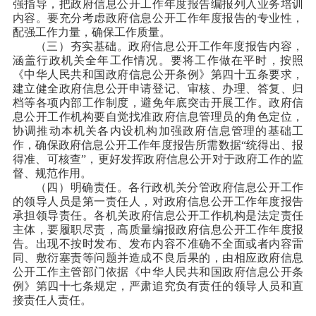
强指导，把政府信息公开工作年度报告编报列入业务培训
内容。要充分考虑政府信息公开工作年度报告的专业性，
配强工作力量，确保工作质量。
（三）夯实基础。政府信息公开工作年度报告内容，
涵盖行政机关全年工作情况。要将工作做在平时，按照
《中华人民共和国政府信息公开条例》第四十五条要求，
建立健全政府信息公开申请登记、审核、办理、答复、归
档等各项内部工作制度，避免年底突击开展工作。政府信
息公开工作机构要自觉找准政府信息管理员的角色定位，
协调推动本机关各内设机构加强政府信息管理的基础工
作，确保政府信息公开工作年度报告所需数据“统得出、报
得准、可核查”，更好发挥政府信息公开对于政府工作的监
督、规范作用。
（四）明确责任。各行政机关分管政府信息公开工作
的领导人员是第一责任人，对政府信息公开工作年度报告
承担领导责任。各机关政
府信息公开工作机构是法定责任
主体，要履职尽责，高质量编报政府信息公开工作年度报
告。出现不按时发布、发布内容不准确不全面或者内容雷
同、敷衍塞责等问题并造成不良后果的，由相应政府信息
公开工作主管部门依据《中华人民共和国政府信息公开条
例》第四十七条规定，严肃追究负有责任的领导人员和直
接责任人责任。