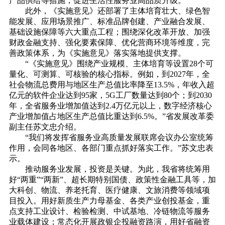
产品供给等措施，促进生活性服务业高品质升级。
此外，《实施意见》还部署了主体培育壮大、绿色智
能发展、应用场景推广、标准品牌创建、产业融合发展、
基础设施保障等六大重点工程；围绕深化改革开放、加强
财政金融支持、强化要素保障、优化营商环境等维度，完
善政策体系，为《实施意见》落实落地提供支撑。
“《实施意见》围绕产业规模、主体培育等设置28个可
量化、可测算、可核验的核心指标。例如，到2027年，全
社会物流总费用与地区生产总值比率降至13.5%，年收入超
亿元的软件企业达到95家，5G工厂数量达到80个；到2030
年，全省服务业增加值达到2.4万亿元以上，数字经济核心
产业增加值占地区生产总值比重达到6.5%。”省发展改革委
副主任苏文忠介绍。
“我们将发挥省服务业高质量发展联席会议办公室统筹
作用，会同各地区、各部门重点抓好落实工作。”苏文忠表
示。
推动服务业发展，投资是关键。为此，我省将统筹用
好“两重”“两新”、超长期特别国债、政策性金融工具等，加
大科创、物流、养老托育、医疗健康、文旅消费等领域项
目投入。用好新质生产力母基金、各类产业创投基金，重
点支持工业设计、检验检测、中试基地、冷链物流等服务
业载体建设；常态化开展政银企投融资路演，用好省融资