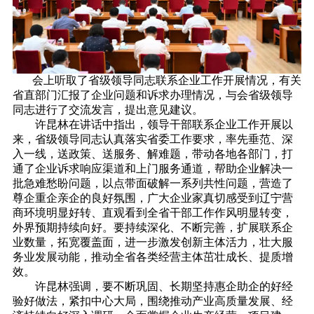
会上听取了省级领导同志联系企业工作开展情况，有关
省直部门汇报了企业问题和诉求办理情况，与会省级领导
同志进行了交流发言，提出意见建议。
许昆林在讲话中指出，领导干部联系企业工作开展以
来，省级领导同志认真落实省委工作要求，率先垂范、深
入一线，送政策、送服务、解难题，带动各地各部门，打
通了企业诉求响应渠道和上门服务通道，帮助企业解决一
批急难愁盼问题，以点带面破解一系列共性问题，营造了
尊企重企亲企的良好氛围，广大企业家真切感受到辽宁营
商环境明显好转、直观看到全省干部工作作风明显转变，
外界预期持续向好。要持续深化、不断完善，扩展联系企
业数量，拓宽覆盖面，进一步激发创新主体活力，壮大服
务业发展动能，推动全省各类经营主体茁壮成长、提质增
效。
许昆林强调，要不断巩固、长期坚持惠企助企的好经
验好做法，紧扣中心大局，围绕推动产业高质量发展、经