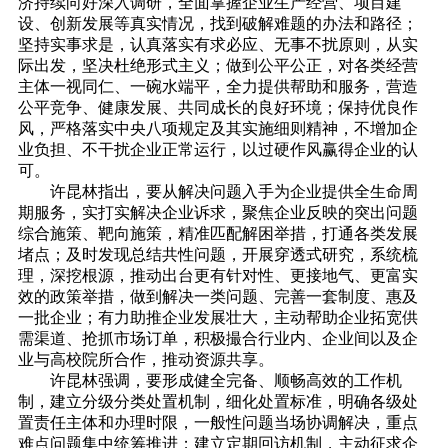
济持续向好深入调研，全面掌握企业生产经营、项目建
设、创新发展等真实情况，找到破解难题的办法和路径；
坚持实事求是，认真落实有求必应、无事不扰原则，从实
际出发，坚决杜绝形式主义；做到公平公正，对各类经营
主体一视同仁、一碗水端平，全力提供帮助和服务，营造
公平竞争、健康发展、共同成长的良好环境；保持优良作
风，严格落实中央八项规定及其实施细则精神，不增加企
业负担、不干扰企业正常运行，以过硬作风赢得企业的认
可。
许昆林指出，要从解决问题入手为企业提供全生命周
期服务，实打实解决企业诉求，聚焦企业反映的突出问题
综合施策、靶向施策，精准匹配解困举措，打通各类发展
堵点；及时发现总结共性问题，开展穿透式研究，系统梳
理，深挖根源，推动出台更有针对性、更接地气、更富实
效的政策举措，做到解决一类问题、完善一套制度、惠及
一批企业；有力助推企业发展壮大，主动帮助企业拓宽供
需渠道、抢抓市场订单，积极撮合行业内、企业间以及企
业与高校院所合作，推动资源共享。
许昆林强调，要形成健全完备、顺畅高效的工作机
制，建立分级分类处置机制，细化处置标准，明确各级处
置责任主体和办理时限，一般性问题当场协调解决，重点
难点问题集中统筹推进；建立定期回访机制，主动征求企