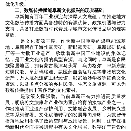
优化升级。
二、数智传播赋能阜新文化振兴的现实基础
阜新拥有百年工业积淀与深厚人文底蕴，在推进地方
文化数智传播方面具备独特的资源优势、政策机遇与智力
支持，具备打造数智时代资源型城市文化传播品牌的现实
基础。
一是文化资源丰厚。作为新中国重要的煤电能源基
地，阜新留存了海州露天矿、新邱露天矿、阜新煤矿机械
厂等一大批工业遗产，承载着新中国工业建设的集体记
忆，是工业文化传播的典型资源。与此同时，阜新是多民
族聚居地区，拥有蒙古勒津马头琴、乌力格尔、阜新东蒙
短调民歌、阜新玛瑙雕、蒙医药血衰症疗法等非物质文
化
遗产，万人坑死难矿工纪念馆、彰武治沙学校等红色文化
资源，以及多点分布的乡村民俗、生态文旅资源，可以为
数智传播提供丰富多元的文化素材。
二是政策支撑强劲。当前阜新正奋力推进高质量发
展，明确将文旅康养产业作为重点培育的接续产业之一，
作出推动工业遗产保护利用、文旅融合发展、乡村振兴提
质等系列部署。文化赋能转型的发展导向清晰，为数智传
播落地应用提供了政策空间与应用场景。同时，辽宁在推
动新时代全面振兴进程中有关文化强省、数字辽宁建设的