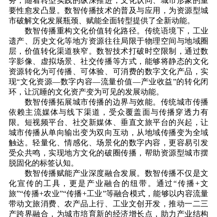
务；随着转型实践的纵深推进，文化认同、城市形象的重
要性愈发凸显。数智传播技术的普及与应用，为资源型城
市破解文化发展瓶颈、赋能全面转型提供了全新动能。
数智传播重构文化价值转化路径。传统语境下，工业
遗产、历史文化等地方资源往往局限于物理空间与地域圈
层，价值转化渠道狭窄。数智技术打破时空限制，通过数
字影像、虚拟场景、社交传播等方式，能够将静态的文化
资源转化为可传播、可体验、可消费的数字文化产品，实
现“文化资源—数字内容—流量价值—产业收益”的转化闭
环，让沉睡的文化资产变为可见的发展动能。
数智传播拓展城市传播的边界与效能。传统城市传播
依赖主流媒体与线下渠道，受众覆盖面与传播穿透力有
限。短视频平台、社交新媒体、垂直文旅平台的兴起，让
城市传播从单向输出变为双向互动，从地域传播变为全域
触达。轻量化、情感化、场景化的数字内容，更容易引发
受众共鸣，实现地方文化的破圈传播，帮助资源型城市摆
脱固化的标签认知。
数智传播赋能产业深度融合发展。数智传播不仅是文
化宣传的工具，更是产业融合的纽带。通过“传播+文
旅”“传播+农业”“传播+工业”等融合模式，能够以内容流量
带动文旅消费、农产品上行、工业文创开发，推动一二三
产跨界融合，为城市培育新的经济增长点，助力产业结构