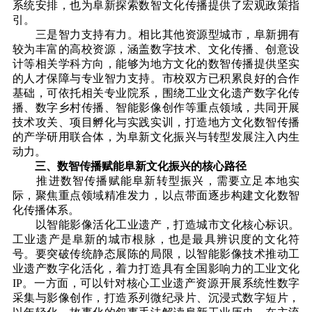
系统安排，也为阜新探索数智文化传播提供了宏观政策指
引。
三是智力支持有力。相比其他资源型城市，阜新拥有
较为丰富的高校资源，涵盖数字技术、文化传播、创意设
计等相关学科方向，能够为地方文化的数智传播提供坚实
的人才保障与专业智力支持。市校双方已积累良好的合作
基础，可依托相关专业院系，围绕工业文化遗产数字化传
播、数字乡村传播、智能影像创作等重点领域，共同开展
技术攻关、项目孵化与实践实训，打造地方文化数智传播
的产学研用联合体，为阜新文化振兴与转型发展注入内生
动力。
三、数智传播赋能阜新文化振兴的核心路径
推进数智传播赋能阜新转型振兴，需要立足本地实
际，聚焦重点领域精准发力，以点带面逐步构建文化数智
化传播体系。
以智能影像活化工业遗产，打造城市文化核心标识。
工业遗产是阜新的城市根脉，也是最具辨识度的文化符
号。要突破传统静态展陈的局限，以智能影像技术推动工
业遗产数字化活化，着力打造具有全国影响力的工业文化
IP。一方面，可以针对核心工业遗产资源开展系统性数字
采集与影像创作，打造系列微纪录片、沉浸式数字短片，