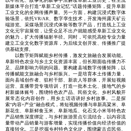
以年轻化、故事化的叙事手法解读阜新工业历史，在主流
新媒体平台打造“阜新工业记忆”话题传播矩阵，提升阜新
工业文化的全网传播声量。另一方面，构建沉浸式数字体
验场景，依托VR/AR、数字孪生技术，开发海州露天矿云
端游览、采煤场景沉浸式体验等数字产品，打造线上工业
文化元宇宙展馆，让受众足不出户就能感受阜新工业文化
的魅力，扩大传播辐射半径。同时，可依托高校专业力量
建立工业文化数字资源库，为后续文创开发、传播推广提
供基础支撑。
以数字矩阵赋能乡村传播，激发文旅融合发展动能。
阜新特色农业与乡土文化资源丰富，但长期面临传播力不
足、品牌影响力弱的问题。要构建县域数字传播矩阵，以
传播赋能文旅融合与乡村振兴。一是培育本土传播力量，
面向县域创作者、驻村干部、新农人等群体，开展短视频
运营、直播带货专项培训，打造一批本土化、接地气的乡
村新媒体账号，围绕特色农产品、民俗文化、乡村风貌开
展常态化内容创作，用乡土话语讲好乡村故事。二是探
索“内容+产业”融合模式，将短视频传播与阜新高粱米、阜
新花生、阜新鲜食玉米、阜新地瓜、化石戈小米等特色农
产品销售深度绑定，与乡村旅游景点引流结合，以内容流
量带动产品销量与游客增量，实现传播价值向经
济价值的
直接转化。三是挖掘乡村特色文化IP，围绕蒙古贞民俗、