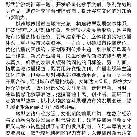
彰武治沙精神等主题，开发轻量化数字文创、系列微短剧
等产品，通过社交平台传播破圈，提升乡村文化的附加值
与影响力。
以跨域传播塑造城市形象，构建转型发展叙事体系。
打破“煤电之城”刻板印象、塑造转型发展新形象，是阜新
城市传播的核心任务。要构建多平台、立体化的跨域传播
体系，重构城市形象叙事。一方面，明确城市传播定位，
优化传播内容供给，策划系列传播主题，集中展示阜新在
生态修复、新兴产业培育、民生改善等领域的转型成果，
以真实、鲜活的发展实绩替代固化的旧标签。另一方面，
拓展全域传播渠道，既要用好党报党刊、广播电视等主流
媒体阵地，也要主动对接头部短视频平台、文旅垂类平台
开展合作，通过城市话题挑战赛、文旅达人采风、网络大V
推介等形式，吸引外部受众关注阜新、走进阜新。同时，
注重情感化叙事表达，挖掘普通市民、创业者、基层工作
者的转型故事，以小人物的奋斗展现城市的发展变迁，提
升城市形象的感染力与情感共鸣。
转型之路行稳致远，文化赋能前景广阔。在数字经济
与文旅融合深度发展的时代背景下，数智传播为阜新文化
振兴与城市转型提供了崭新的发展机遇。立足丰厚的文化
资源禀赋，依托校地协同的智力支持，以传播创新激活文