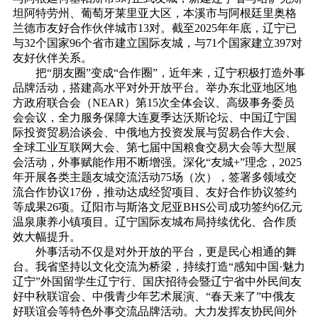
坦阿特劳州、葡萄牙莱里亚大区，本溪市与阿根廷里奥格
兰德市友好合作伙伴城市13对。截至2025年年底，辽宁已
与32个国家96个省市建立国际友城，与71个国家建立397对
友好伙伴关系。
把“朋友圈”变成“合作圈”，近年来，辽宁积极打造外事
品牌活动，搭建高水平对外开放平台。举办东北亚地区地
方政府联合会（NEAR）第15次全体会议、高级事务委员
会会议，全力服务保障大连夏季达沃斯论坛、中国辽宁国
际投资贸易洽谈会、中俄地方投资发展与贸易合作大会、
全球工业互联网大会、第七届中国粮食交易大会等大型展
会活动，外事赋能作用不断增强。深化“友城+”理念，2025
年开展各类主题友城交流活动75场（次），签署多领域交
流合作协议17份，推动达成经贸项目、友好合作协议签约
等成果26项。辽阳市与斯洛文尼亚BHS公司成功签约6亿元
温泉康养小镇项目。辽宁国际友城布局持续优化、合作质
效大幅提升。
外事活动不仅是对外开放的平台，更是民心相通的舞
台。我省坚持以文化交流为桥梁，持续打造“感知中国·魅力
辽宁”外国留学生辽宁行、国庆招待会暨辽宁省中外民间友
好中秋联谊会、中俄青少年艺术展演、“春天来了”中俄友
好联谊会等特色外事交流品牌活动。大力发挥友协民间外