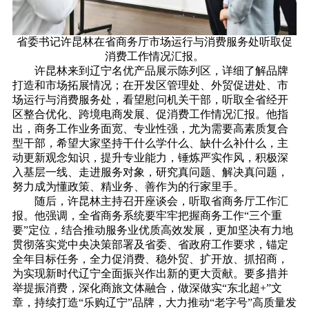
省委书记许昆林在省商务厅市场运行与消费服务处听取促
消费工作情况汇报。
许昆林来到辽宁名优产品展示陈列区，详细了解品牌
打造和市场拓展情况；在开发区管理处、外贸促进处、市
场运行与消费服务处，看望慰问机关干部，听取全省经开
区整合优化、跨境电商发展、促消费工作情况汇报。他指
出，商务工作业务面宽、专业性强，尤为需要高素质复合
型干部，希望大家坚持干什么学什么、缺什么补什么，主
动更新观念知识，提升专业能力，锤炼严实作风，积极深
入基层一线、走进服务对象，研究真问题、解决真问题，
努力成为懂政策、精业务、善作为的行家里手。
随后，许昆林主持召开座谈会，听取省商务厅工作汇
报。他强调，全省商务系统要牢牢把握商务工作“三个重
要”定位，结合推动服务业优质高效发展，更加坚决有力地
贯彻落实党中央决策部署及省委、省政府工作要求，锚定
全年目标任务，全力促消费、稳外贸、扩开放、抓招商，
为实现新时代辽宁全面振兴作出新的更大贡献。要多措并
举提振消费，深化商旅文体融合，做深做实“东北超+”文
章，持续打造“乐购辽宁”品牌，大力推动“老字号”高质量发