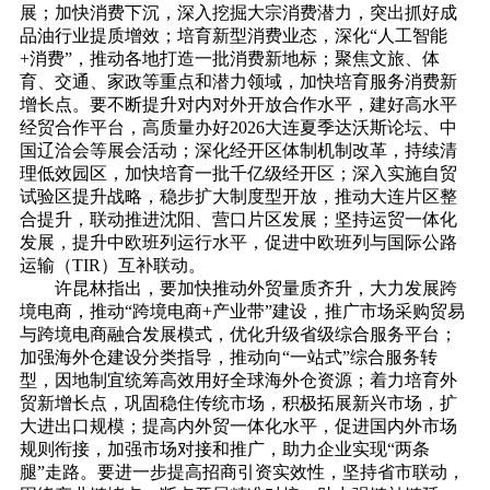
展；加快消费下沉，深入挖掘大宗消费潜力，突出抓好成
品油行业提质增效；培育新型消费业态，深化“人工智能
+消费”，推动各地打造一批消费新地标；聚焦文旅、体
育、交通、家政等重点和潜力领域，加快培育服务消费新
增长点。要不断提升对内对外开放合作水平，建好高水平
经贸合作平台，高质量办好2026大连夏季达沃斯论坛、中
国辽洽会等展会活动；深化经开区体制机制改革，持续清
理低效园区，加快培育一批千亿级经开区；深入实施自贸
试验区提升战略，稳步扩大制度型开放，推动大连片区整
合提升，联动推进沈阳、营口片区发展；坚持运贸一体化
发展，提升中欧班列运行水平，促进中欧班列与国际公路
运输（TIR）互补联动。
许昆林指出，要加快推动外贸量质齐升，大力发展跨
境电商，推动“跨境电商+产业带”建设，推广市场采购贸易
与跨境电商融合发展模式，优化升级省级综合服务平台；
加强海外仓建设分类指导，推动向“一站式”综合服务转
型，因地制宜统筹高效用好全球海外仓资源；着力培育外
贸新增长点，巩固稳住传统市场，积极拓展新兴市场，扩
大进出口规模；提高内外贸一体化水平，促进国内外市场
规则衔接，加强市场对接和推广，助力企业实现“两条
腿”走路。要进一步提高招商引资实效性，坚持省市联动，