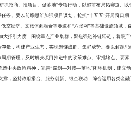
施“抓招商、推项目、促落地”专项行动，以超前布局拓赛道、以
标任务。要以前瞻思维加强项目谋划，抢抓“十五五”开局窗口
低空经济、文旅体商融合等赛道和“六张网”等基础设施领域，
维加大招引力度，围绕重点产业集群，聚焦强链补链延链，着眼产
活存量，构建产业生态，实现聚链成群、集群成势。要以解题思
命周期管理，及时解决项目推进中的政策难点、审批堵点、要素
吃透中央政策精神，完善“谋划—对接—落地”闭环机制，建立动
融支撑，坚持政府搭台、服务创新、银企联动，综合运用各类金融