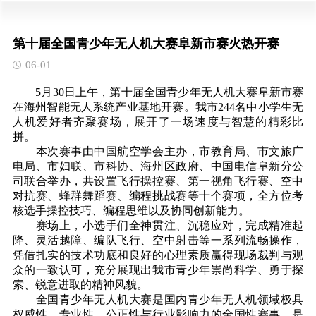
第十届全国青少年无人机大赛阜新市赛火热开赛
06-01
5月30日上午，第十届全国青少年无人机大赛阜新市赛
在海州智能无人系统产业基地开赛。我市244名中小学生无
人机爱好者齐聚赛场，展开了一场速度与智慧的精彩比
拼。
本次赛事由中国航空学会主办，市教育局、市文旅广
电局、市妇联、市科协、海州区政府、中国电信阜新分公
司联合举办，共设置飞行操控赛、第一视角飞行赛、空中
对抗赛、蜂群舞蹈赛、编程挑战赛等十个赛项，全方位考
核选手操控技巧、编程思维以及协同创新能力。
赛场上，小选手们全神贯注、沉稳应对，完成精准起
降、灵活越障、编队飞行、空中射击等一系列流畅操作，
凭借扎实的技术功底和良好的心理素质赢得现场裁判与观
众的一致认可，充分展现出我市青少年崇尚科学、勇于探
索、锐意进取的精神风貌。
全国青少年无人机大赛是国内青少年无人机领域极具
权威性、专业性、公正性与行业影响力的全国性赛事，是