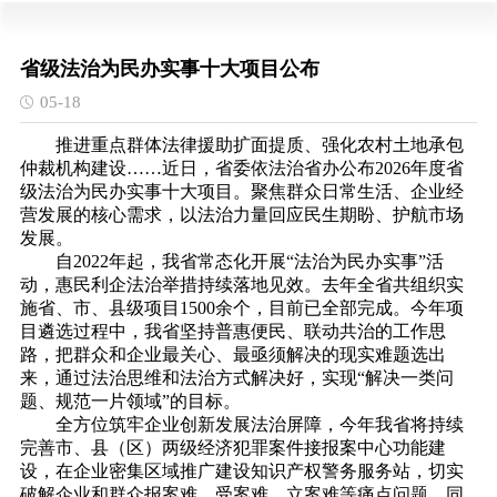
省级法治为民办实事十大项目公布
05-18
推进重点群体法律援助扩面提质、强化农村土地承包
仲裁机构建设……近日，省委依法治省办公布2026年度省
级法治为民办实事十大项目。聚焦群众日常生活、企业经
营发展的核心需求，以法治力量回应民生期盼、护航市场
发展。
自2022年起，我省常态化开展“法治为民办实事”活
动，惠民利企法治举措持续落地见效。去年全省共组织实
施省、市、县级项目1500余个，目前已全部完成。今年项
目遴选过程中，我省坚持普惠便民、联动共治的工作思
路，把群众和企业最关心、最亟须解决的现实难题选出
来，通过法治思维和法治方式解决好，实现“解决一类问
题、规范一片领域”的目标。
全方位筑牢企业创新发展法治屏障，今年我省将持续
完善市、县（区）两级经济犯罪案件接报案中心功能建
设，在企业密集区域推广建设知识产权警务服务站，切实
破解企业和群众报案难、受案难、立案难等痛点问题。同