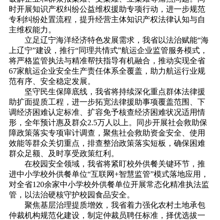
时开展知识产权纠纷公益维权援助专项行动，进一步规范
专利纠纷处置流程，提升经营主体知识产权法律认知与自
主维权能力。
立足辽宁海洋经济特色发展需求，我省以法治赋能“海
上辽宁”建设，推行“同理共情式”航运企业监管服务模式，
将严格监管执法与精准帮扶指导有机融合，推动实现全省
67家航运企业安全生产责任体系全覆盖，助力航运行业规
范有序、安全稳定发展。
坚守民生保障底线，我省将持续深化重点群体法律援
助扩面提质工程，进一步拓宽法律援助事项覆盖范围、下
调经济困难认定标准、扩容免予核查经济困难状况适用情
形，全年预计惠及群众2.5万人以上。同步开展社会救助保
障政策落实专项审计调查，聚焦社会救助资金安全、使用
效能等群众关切重点，排查整治政策落实短板，确保困难
群众足额、及时享受政策红利。
在校园安全领域，我省将紧盯校外供餐关键环节，推
进中小学校外供餐单位“互联网+智慧监管”模式落地应用，
对全省120余家中小学校外供餐单位开展常态化精准执法监
管，以法治硬核守护校园食品安全。
聚焦基层治理提质增效，我省着力强化农村土地承包
仲裁机构规范化建设，制定仲裁员聘任标准，择优选拔一