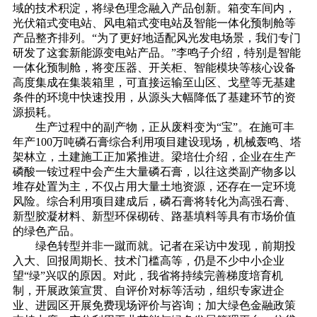
域的技术积淀，将绿色理念融入产品创新。箱变车间内，
光伏箱式变电站、风电箱式变电站及智能一体化预制舱等
产品整齐排列。“为了更好地适配风光发电场景，我们专门
研发了这套新能源变电站产品。”李鸣子介绍，特别是智能
一体化预制舱，将变压器、开关柜、智能模块等核心设备
高度集成在集装箱里，可直接运输至山区、戈壁等无基建
条件的环境中快速投用，从源头大幅降低了基建环节的资
源损耗。
生产过程中的副产物，正从废料变为“宝”。在施可丰
年产100万吨磷石膏综合利用项目建设现场，机械轰鸣、塔
架林立，土建施工正加紧推进。梁培仕介绍，企业在生产
磷酸一铵过程中会产生大量磷石膏，以往这类副产物多以
堆存处置为主，不仅占用大量土地资源，还存在一定环境
风险。综合利用项目建成后，磷石膏将转化为高强石膏、
新型胶凝材料、新型环保砌砖、路基填料等具有市场价值
的绿色产品。
绿色转型并非一蹴而就。记者在采访中发现，前期投
入大、回报周期长、技术门槛高等，仍是不少中小企业
望“绿”兴叹的原因。对此，我省将持续完善梯度培育机
制，开展政策宣贯、自评价对标等活动，组织专家进企
业、进园区开展免费现场评价与咨询；加大绿色金融政策