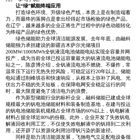
让“绿”赋能终端应用
打造绿色环境、升级绿色产线，本质上是在制造端蓄
力，而最终的落脚点是拿出经得起市场检验的绿色产品。
在辽宁，越来越多的企业正将生产过程中的绿色动能转化
为终端产品的绿色优势。
绿色储能助力全球清洁能源发展。去年年底，由融科
储能独力承担建设的新疆吉木萨尔光储项目
200MW/1000MWh全钒液流电池储能电站实现全容量并网
投产，成为当前全球已投运容量最大的钒液流电池储能电
站之一。陈彦博介绍，全钒液流电池不燃烧、不爆炸，常
温常压下运行无热失控风险，可稳定运行20年以上。储能
电站通过削峰填谷和快速响应，从根本上弥补了风电、光
伏出力不稳的先天短板，在保障电网安全稳定运行的同
时，最大限度避免了清洁电力的浪费。
作为新型储能行业的标杆企业，融科储能已建成全球
规模最大的钒电池储能材料和装备制造基地，在建与投运
的钒电池储能装机规模占全球市场的60%以上，钒电解液
材料占据全球近80%的份额。此外，企业开发了失效钒电
解液回收利用工艺，不仅使失效电解液中的钒得到二次利
用，还开辟了以资源化利用治理钒污染的新途径。
同样是助力清洁能源发展，飞驰电气立足配电设备领