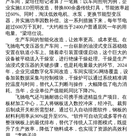
产车间，梁培仕给记者算了一笔账：以车间照明为例，企
业实施LED照明改造，替换800余盏传统灯具，节能效率超
过60%。同时，淘汰低效电机、水泵，更换节能型变压
器，并实施功率因数补偿。这一系列措施下来，每年节电
超过600万千瓦时。“大约相当于2400户普通居民一年的用
电量。”梁培仕说。
生产车间的智能化改造，让效率更高、成本更低。在
飞驰电气变压器生产车间，一台崭新的油浸式变压器稳稳
安置在轨道小车上。随着牵引装置缓缓启动，这个巨大的
设备被平稳送入干燥室，进行绝缘干燥处理。干燥是生产
油浸式变压器的关键步骤，也是耗电量最大的环节。2024
年，企业完成数字化车间改造，车间实现5G网络覆盖，设
备加装数据采集与控制模块，干燥炉可以通过系统精准调
控温度与时间，替代人工判断与操作，大幅降低了电力消
耗。当年，企业单位产值能耗同比下降2%。
飞驰电气还与施耐德公司携手推进精益生产项目。在
板材加工中心，工人将钢板送入数控冲床，经冲孔、裁剪
后制成开关柜所需型材。通过引入自动排图软件，钢板的
材料利用率从90%提升至95%。“软件可自动完成多零件在
整张钢板上的最优排布，替代了传统人工排图模式，既提
升了生产效率，降低了物料成本，也实现了资源的高效利
用。”李鸣子说。