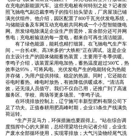
在充电的新能源汽车。这些充电桩有何特别之处？记者按
照飞驰电气副总裁李鸣子的指引抬头望去，厂房屋顶已铺
满光伏组件。他介绍，园区配置了800千瓦光伏发电系统，
与储能设备及车网互动充电桩共同构成一个小型智能微电
网。所发绿电除满足企业生产所需外，富余部分还可并网
售电；充电桩输送的每一度电，都来自可再生清洁能源。
有了绿色能源，能耗也精打细算。在飞驰电气生产车
间，一台长4米、高3米多的“大铁柜”正在调试。这是企业
自主设计生产的固体储能蓄热装置，主要用于冬季供暖。
李鸣子介绍，该装置采用电加热，蓄热温度超过500℃，热
效率达95%，可将风电、光伏发电产生的电能转化为热能
并存储，为用户提供持续、稳定的热源。同时，它还能在
谷电时蓄热、峰电时放热，有效降低供暖成本。“清洁高
效，还无须人员值守。我们不仅自己用，还推广到了高速
服务区、学校、商场等更多场景。”李鸣子说。
在环境排放控制上，辽宁施可丰新型肥料有限公司下
足了功夫。正值春耕用肥高峰时期，企业13条生产线满负
荷运转。
“生产开足马力，环保措施也要跟得上。”站在综合调
度指挥中心的大屏前，总经理梁培仕向记者介绍，企业生
产废水全部循环使用，实现零排放；大气污染物经尾气洗