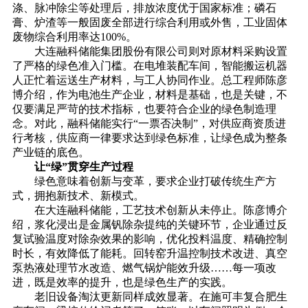
涤、脉冲除尘等处理后，排放浓度优于国家标准；磷石
膏、炉渣等一般固废全部进行综合利用或外售，工业固体
废物综合利用率达100%。
大连融科储能集团股份有限公司则对原材料采购设置
了严格的绿色准入门槛。在电堆装配车间，智能搬运机器
人正忙着运送生产材料，与工人协同作业。总工程师陈彦
博介绍，作为电池生产企业，材料是基础，也是关键，不
仅要满足严苛的技术指标，也要符合企业的绿色制造理
念。对此，融科储能实行“一票否决制”，对供应商资质进
行考核，供应商一律要求达到绿色标准，让绿色成为整条
产业链的底色。
让“绿”贯穿生产过程
绿色意味着创新与变革，要求企业打破传统生产方
式，拥抱新技术、新模式。
在大连融科储能，工艺技术创新从未停止。陈彦博介
绍，浆化浸出是金属钒除杂提纯的关键环节，企业通过反
复试验温度对除杂效果的影响，优化投料温度、精确控制
时长，有效降低了能耗。回转窑升温控制技术改进、真空
泵热液处理节水改造、燃气锅炉能效升级……每一项改
进，既是效率的提升，也是绿色生产的实践。
老旧设备淘汰更新同样成效显著。在施可丰复合肥生