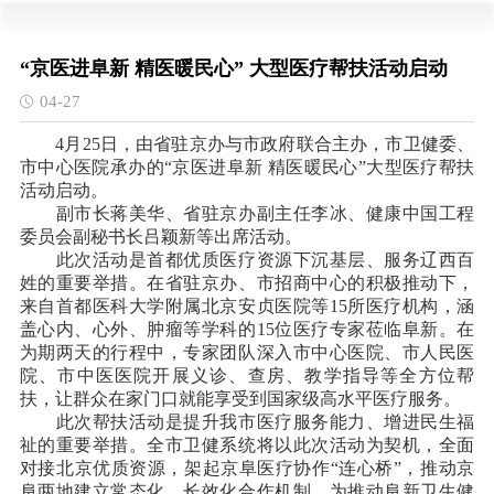
“京医进阜新 精医暖民心” 大型医疗帮扶活动启动
04-27
4月25日，由省驻京办与市政府联合主办，市卫健委、
市中心医院承办的“京医进阜新 精医暖民心”大型医疗帮扶
活动启动。
副市长蒋美华、省驻京办副主任李冰、健康中国工程
委员会副秘书长吕颖新等出席活动。
此次活动是首都优质医疗资源下沉基层、服务辽西百
姓的重要举措。在省驻京办、市招商中心的积极推动下，
来自首都医科大学附属北京安贞医院等15所医疗机构，涵
盖心内、心外、肿瘤等学科的15位医疗专家莅临阜新。在
为期两天的行程中，专家团队深入市中心医院、市人民医
院、市中医医院开展义诊、查房、教学指导等全方位帮
扶，让群众在家门口就能享受到国家级高水平医疗服务。
此次帮扶活动是提升我市医疗服务能力、增进民生福
祉的重要举措。全市卫健系统将以此次活动为契机，全面
对接北京优质资源，架起京阜医疗协作“连心桥”，推动京
阜两地建立常态化、长效化合作机制，为推动阜新卫生健