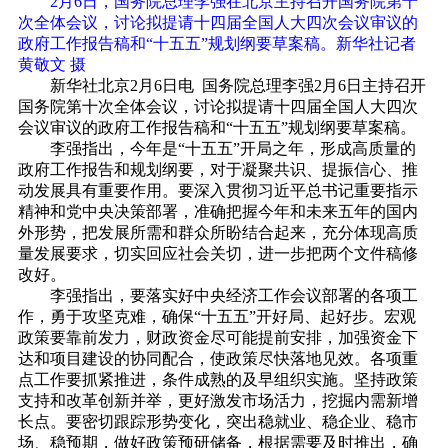
2月6日，国务院总理李强在北京主持召开国务院第十
次全体会议，讨论拟提请十四届全国人大四次会议审议的
政府工作报告稿和“十五五”规划纲要草案稿。
新华社记者
黄敬文 摄
新华社北京2月6日电 国务院总理李强2月6日主持召开
国务院第十次全体会议，讨论拟提请十四届全国人大四次
会议审议的政府工作报告稿和“十五五”规划纲要草案稿。
李强指出，今年是“十五五”开局之年，形成高质量的
政府工作报告和规划纲要，对于凝聚共识、提振信心、推
动发展具有重要作用。要深入贯彻习近平总书记重要指示
精神和党中央决策部署，准确把握今年和未来五年的国内
外形势，把发展所需和群众所盼结合起来，充分体现高质
量发展要求，切实回应社会关切，进一步把两个文件稿修
改好。
李强指出，要落实好中央经济工作会议部署的各项工
作，勇于攻坚克难，确保“十五五”开好局、起好步。宏观
政策要靠前发力，财政资金尽可能提前安排，加强资金下
达和项目建设的协同配合，使政策尽快落地见效。各项重
点工作要抓紧推进，条件成熟的及早组织实施。坚持政策
支持和改革创新并举，更好激发市场活力，挖掘内需新增
长点。要密切跟踪形势变化，突出稳就业、稳企业、稳市
场、稳预期，做好政策预研储备，根据需要及时推出，确