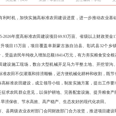
利时机，加快实施高标准农田建设进度，进一步推动农业基础
2026年度高标准农田建设项目69.93万亩、省级以上财政资金1
提升项目15万亩，项目覆盖阜新蒙古族自治县、彰武县32个乡镇
斤，
‌受益农民年纯收入增加总额‌18414万元，
‌有力夯实粮食安全
建设施工现场，数台大型机械开足马力
平整土地、开挖管沟
标准农田不仅灌溉和排涝顺畅，还方便机械化耕种和收割，既节
高标准农田建设，成立领导小组，制发实施方案，提出工作要
泛征求农民群众意见，以保护耕地、完善配套设施、提升粮食产
、旱涝保收、节水高效、高产稳产、生态友好的现代化农田。
县两级农业农村部门会同财政部门合力攻坚，推进项目建设