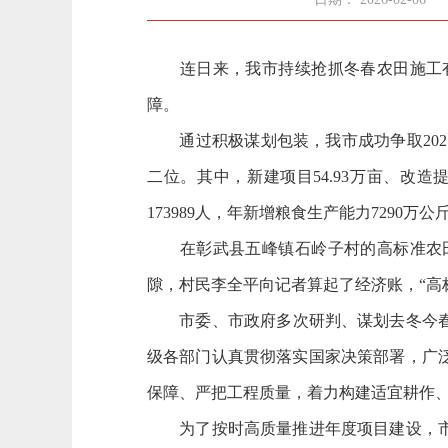
连日来，我市持续抢抓冬春农田施工有
障。
通过积极谋划包装，我市成功争取2025-
二位。其中，新建项目54.93万亩、改造
173989人，
‌年新增粮食生产能力‌7290万公
在彰武县五峰镇石岭子村的高标准农田
隙，村民李全平向记者算起了经济账，“高
市委、市政府‌多次研判、谋划去冬今春
级各部门认真贯彻落实国家决策部署，广
保障、严把工程质量，着力构建适宜耕作
为了按时高质量推进年度项目建设，市、