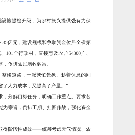
设施提档升级，为乡村振兴提供强有力保
7.35亿元，建设规模和争取资金位居全省第
、101个行政村，直接
惠及农户‌54300户、
根基，促进农民增收致富。
、整修道路，一派繁忙景象。
趁着休息的间
省了人力成本，又提高了产量。”
求，分解目标任务，明确工作重点。
要求‌各
能为宗旨，倒排工期、挂图作战，强化资金
取得阶段性成效——统筹考虑天气情况、农