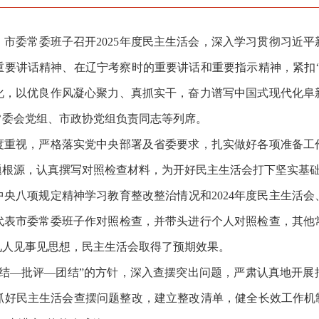
市委常委班子召开2025年度民主生活会，深入学习贯彻习近平
重要讲话精神、在辽宁考察时的重要讲话和
重要
指示精神，紧扣
化，以优良作风凝心聚力、真抓实干，奋力谱写中国式现代化阜
常委会党组、市政协党组负责同志等列席。
视，严格落实党中央部署及省委要求，扎实做好各项准备工
题根源，认真撰写对照检查材料，为开好民主生活会打下坚实基
八项规定精神学习教育整改整治情况和2024年度民主生活会
代表市委常委班子作对照检查，并带头进行个人对照检查，其他
见人见事见思想，民主生活会取得了预期效果。
—批评—团结”的方针，深入查摆突出问题，严肃认真地开展
抓好民主生活会查摆问题整改，建立整改清单，健全长效工作机制