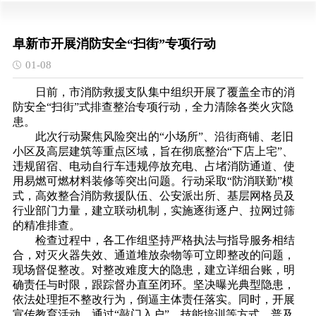
阜新市开展消防安全“扫街”专项行动‌
01-08
日前，市消防救援支队集中组织开展了覆盖全市的消
防安全“扫街”式排查整治专项行动，全力清除各类火灾隐
患。
此次行动聚焦风险突出的“小场所”、沿街商铺、老旧
小区及高层建筑等重点区域，旨在彻底整治“下店上宅”、
违规留宿、电动自行车违规停放充电、占堵消防通道、使
用易燃可燃材料装修等突出问题。
‌行动采取“
防
消联勤”模
式，高效整合消防救援队伍、公安派出所、基层网格员及
行业部门力量，建立联动机制，实施逐街逐户、拉网过筛
的精准排查。
检查过程中，各工作组坚持严格执法与指导服务相结
合，对灭火器失效、通道堆放杂物等可立即整改的问题，
现场督促整改。对整改难度大的隐患，建立详细台账，明
确责任与时限，跟踪督办直至闭环。坚决曝光典型隐患，
依法处理拒不整改行为，倒逼主体责任落实。同时，开展
宣传教育活动，通过“敲门入户”、技能培训等方式，普及