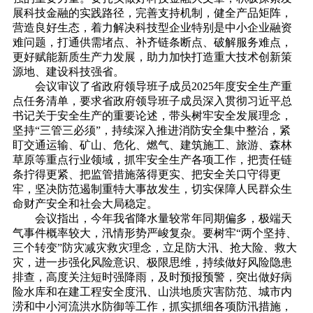
展科技金融的实践路径，完善支持机制，健全产品矩阵，
营造良好生态，着力解决科技型企业特别是中小企业融资
难问题，打通供需堵点、补齐链条断点、破解服务难点，
更好赋能新质生产力发展，助力加快打造重大技术创新策
源地、建设科技强省。
会议审议了省政府领导班子成员2025年度安全生产重
点任务清单，要求省政府领导班子成员深入贯彻习近平总
书记关于安全生产的重要论述，带头树牢安全发展理念，
坚持“三管三必须”，持续深入推进消防安全集中整治，紧
盯交通运输、矿山、危化、燃气、建筑施工、旅游、森林
草原等重点行业领域，抓牢安全生产各项工作，把责任链
条拧得更紧、把监管措施落得更实、把安全关口守得更
牢，坚决防范遏制重特大事故发生，切实保障人民群众生
命财产安全和社会大局稳定。
会议指出，今年我省降水量较常年同期偏多，极端天
气事件概率较大，汛情形势严峻复杂。要树牢“两个坚持、
三个转变”防灾减灾救灾理念，立足防大汛、抢大险、救大
灾，进一步强化风险意识、极限思维，持续做好风险隐患
排查，高度关注短时强降雨，及时预报预警，突出做好病
险水库和在建工程安全度汛、山洪地质灾害防范、城市内
涝和中小河流洪水防御等工作，抓实抓细各项防汛措施，