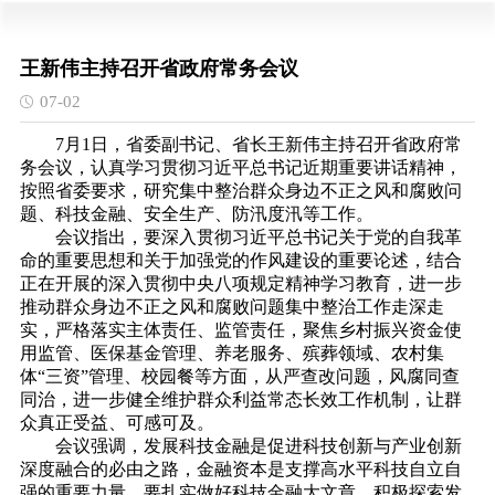
王新伟主持召开省政府常务会议
07-02
7月1日，省委副书记、省长王新伟主持召开省政府常
务会议，认真学习贯彻习近平总书记近期重要讲话精神，
按照省委要求，研究集中整治群众身边不正之风和腐败问
题、科技金融、安全生产、防汛度汛等工作。
会议指出，要深入贯彻习近平总书记关于党的自我革
命的重要思想和关于加强党的作风建设的重要论述，结合
正在开展的深入贯彻中央八项规定精神学习教育，进一步
推动群众身边不正之风和腐败问题集中整治工作走深走
实，严格落实主体责任、监管责任，聚焦乡村振兴资金使
用监管、医保基金管理、养老服务、殡葬领域、农村集
体“三资”管理、校园餐等方面，从严查改问题，风腐同查
同治，进一步健全维护群众利益常态长效工作机制，让群
众真正受益、可感可及。
会议强调，发展科技金融是促进科技创新与产业创新
深度融合的必由之路，金融资本是支撑高水平科技自立自
强的重要力量。要扎实做好科技金融大文章，积极探索发