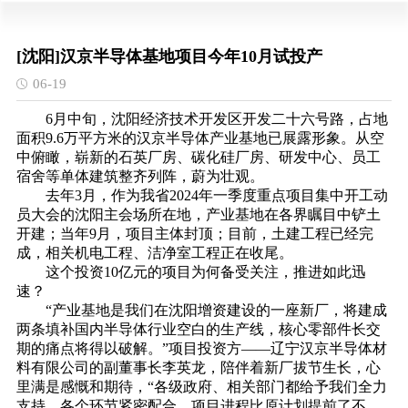
[沈阳]汉京半导体基地项目今年10月试投产
06-19
6月中旬，沈阳经济技术开发区开发二十六号路，占地
面积9.6万平方米的汉京半导体产业基地已展露形象。从空
中俯瞰，崭新的石英厂房、碳化硅厂房、研发中心、员工
宿舍等单体建筑整齐列阵，蔚为壮观。
去年3月，作为我省2024年一季度重点项目集中开工动
员大会的沈阳主会场所在地，产业基地在各界瞩目中铲土
开建；当年9月，项目主体封顶；目前，土建工程已经完
成，相关机电工程、洁净室工程正在收尾。
这个投资10亿元的项目为何备受关注，推进如此迅
速？
“产业基地是我们在沈阳增资建设的一座新厂，将建成
两条填补国内半导体行业空白的生产线，核心零部件长交
期的痛点将得以破解。”项目投资方——辽宁汉京半导体材
料有限公司的副董事长李英龙，陪伴着新厂拔节生长，心
里满是感慨和期待，“各级政府、相关部门都给予我们全力
支持，各个环节紧密配合，项目进程比原计划提前了不