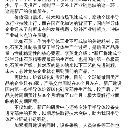
少。早一天投产，就能早一天补上产业链急缺的这一环，
这是新厂的价值所在。”
价值源自需求。技术和市场飞速成长，牵动全球半导
体行业持续上行，而在国产化加速的背景下，国内半导体
企业迎来了前所未有的发展机遇，弥补产业链断点、冲破
产业链卡点迫在眉睫。
比如石英，作为半导体工业不可或缺的关键耗材，高
纯石英及其制品贯穿了半导体生产全过程，是确保产品质
量与性能稳定性的核心要素。李英龙介绍：“新厂将建成全
球半导体石英精密度最高的生产线，也是国内第一条极高
纯石英生产线，其对应的是10纳米以下工艺的先进制程。
未来，芯片龙头企业就会用到我们的产品。”
再比如，炉管碳化硅零部件。目前，全球能做同类产
品的企业只有3家，产品交付周期在36个月左右。新厂建设
国内第一条半导体炉管碳化硅零部件生产线，投产后，产
品交付周期预计从36个月缩短至12个月，极大缓解行业面
临的长交期困境。
不仅如此，新厂的研发中心还将专注于半导体设备先
进零部件的开发，以期尽快取得技术突破，助力我国半导
体产业延链补链强链。
加紧项目建设的同时，设备采购、人员储备等工作也