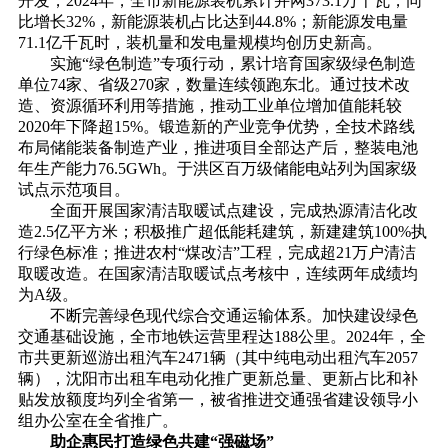
开发，2024年，全市新能源装机累计并网373.1万千瓦，同
比增长32%，新能源装机占比达到44.8%；新能源发电量
71.1亿千瓦时，装机量和发电量规模均创历史新高。
实施“绿色制造”专项行动，累计培育国家级绿色制造
单位74家、省级270家，数量连续领跑东北。通过技术改
造、资源循环利用等措施，推动工业单位增加值能耗较
2020年下降超15%。锻造新的产业竞争优势，全技术路线
布局储能装备制造产业，推进项目全部达产后，整装电池
年生产能力76.5GWh。于洪区百万级储能电站列为国家级
试点示范项目。
全面开展国家清洁取暖试点建设，完成热源清洁化改
造2.5亿平方米；积极推广超低能耗建筑，新建建筑100%执
行绿色标准；推进农村“煤改洁”工程，完成超21万户清洁
取暖改造。在国家清洁取暖试点考核中，连续两年成绩均
为A级。
不断完善绿色现代综合交通运输体系。加快建设绿色
交通基础设施，全市地铁运营里程达188公里。2024年，全
市共更新巡游出租汽车2471辆（其中纯电动出租汽车2057
辆），沈阳市出租车电动化推广更新总量、更新占比和补
贴发放额度均列全省第一，被省推进交通强省建设领导小
组办公室在全省推广。
助企惠民打造绿色共建“强磁场”