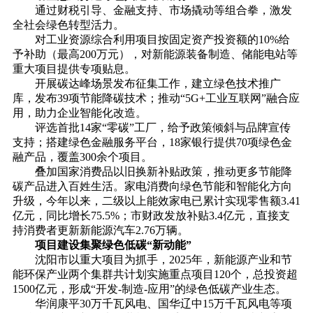
通过财税引导、金融支持、市场撬动等组合拳，激发
全社会绿色转型活力。
对工业资源综合利用项目按固定资产投资额的10%给
予补助（最高200万元），对新能源装备制造、储能电站等
重大项目提供专项贴息。
开展碳达峰场景发布征集工作，建立绿色技术推广
库，发布39项节能降碳技术；推动“5G+工业互联网”融合应
用，助力企业智能化改造。
评选首批14家“零碳”工厂，给予政策倾斜与品牌宣传
支持；搭建绿色金融服务平台，18家银行提供70项绿色金
融产品，覆盖300余个项目。
叠加国家消费品以旧换新补贴政策，推动更多节能降
碳产品进入百姓生活。家电消费向绿色节能和智能化方向
升级，今年以来，二级以上能效家电已累计实现零售额3.41
亿元，同比增长75.5%；市财政发放补贴3.4亿元，直接支
持消费者更新新能源汽车2.76万辆。
项目建设集聚绿色低碳“新动能”
沈阳市以重大项目为抓手，2025年，新能源产业和节
能环保产业两个集群共计划实施重点项目120个，总投资超
1500亿元，形成“开发-制造-应用”的绿色低碳产业生态。
华润康平30万千瓦风电、国华辽中15万千瓦风电等项