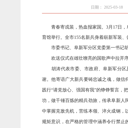
日期： 2025-03-18
青春寄戎装，热血报家国。3月17日，阜
育馆举行。全市155名新兵身着崭新军装
市委书记、阜新军分区党委第一书记胡
欢送仪式在雄壮嘹亮的国歌声中拉开序幕
胡涛代表市委、市政府、阜新军分区及
谢。他寄语广大新兵要铸忠诚之魂，做信
践行“请党放心、强国有我”的铮铮誓言，
功，做千锤百炼的精兵劲旅，传承阜新人
中掌握克敌先机，苦练本领、淬火成钢，
规矩意识，在严格的管理中涵养令行
禁止