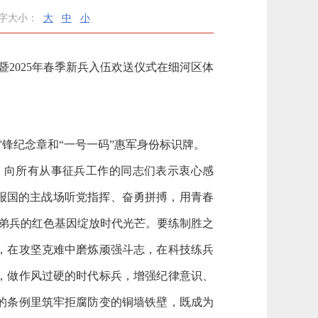
字大小：
大
中
小
2025年春季新兵入伍欢送仪式在细河区体
。
纪念章和“一号一码”惠军身份标识牌。
向所有从事征兵工作的同志们表示衷心感
报国的主战场听党指挥、奋勇拼搏，用青春
子弟兵的红色基因绽放时代光芒。要练制胜之
，在攻坚克难中磨炼顽强斗志，在科技练兵
，做作风过硬的时代标兵，增强纪律意识、
的条例里筑牢拒腐
防变的铜墙铁壁，既成为