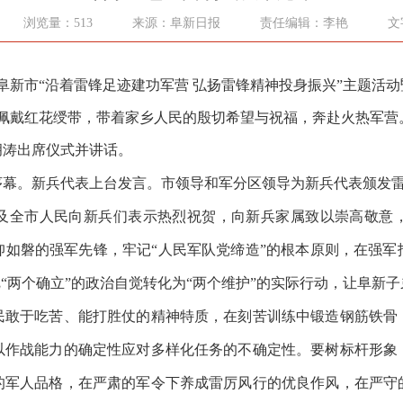
浏览量：513
来源：阜新日报
责任编辑：李艳
文
新市“沿着雷锋足迹建功军营 弘扬雷锋精神投身振兴”主题活动暨
、佩戴红花绶带，带着家乡人民的殷切希望与祝福，奔赴火热军营
涛出席仪式并讲话。
。新兵代表上台发言。市领导和军分区领导为新兵代表颁发雷锋
全市人民向新兵们表示热烈祝贺，向新兵家属致以崇高敬意，
仰如磐的强军先锋，牢记“人民军队党缔造”的根本原则，在强军
把“两个确立”的政治自觉转化为“两个维护”的实际行动，让阜新
民敢于吃苦、能打胜仗的精神特质，在刻苦训练中锻造钢筋铁骨
以作战能力的确定性应对多样化任务的不确定性。要树标杆形象
的军人品格，在严肃的军
令下养成雷厉风行的优良作
风，在严守