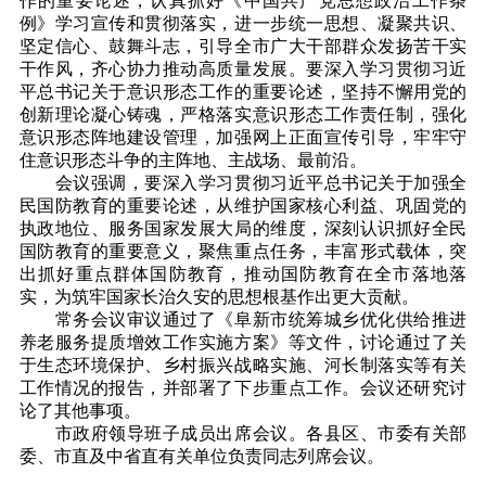
作的重要论述，认真抓好《中国共产党思想政治工作条
例》学习宣传和贯彻落实，进一步统一思想、凝聚共识、
坚定信心、鼓舞斗志，引导全市广大干部群众发扬苦干实
干作风，齐心协力推动高质量发展。要深入学习贯彻
习近
平总书记关于意识形态工作的重要论述，坚持不懈用党的
创新理论凝心铸魂，严格落实意识形态工作责任制，强化
意识形态阵地建设管理，加强网上正面宣传引导，牢牢守
住意识形态斗争的主阵地、主战场、最前沿。
会议强调，要深入学习贯彻
习近
平总书记关于加强全
民国防教育的重要论述，从维护国家核心利益、巩固党的
执政地位、服务国家发展大局的维度，深刻认识抓好全民
国防教育的重要意义，聚焦重点任务，丰富形式载体，突
出抓好重点群体国防教育，推动国防教育在全市落地落
实，为筑牢国家长治久安的思想根基作出更大贡献。
常务会议审议通过了《阜新市统筹城乡优化供给推进
养老服务提质增效工作实施方案》等文件，讨论通过了关
于生态环境保护、乡村振兴战略实施、河长制落实等有关
工作情况的报告，并部署了下步重点工作。会议还研究讨
论了其他事项。
市政府领导班子成员出席会议。各县区、市委有关部
委、市直及中省直有关单位负责同志列席会议。