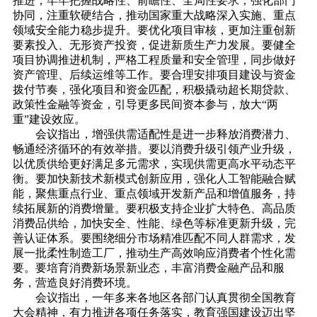
推进，牢牢把握战略性、前瞻性、全局性要求，强化部门
协同，注重软硬结合，推动国家重大战略深入实施、重点
领域安全能力稳步提升。要优化项目审核，更加注重创新
要素投入、无形资产投资，促进新质生产力发展。要健全
项目协调推进机制，严格工程质量和安全管理，同步做好
资产管理、后续运维等工作。要合理安排项目建设与资金
拨付节奏，强化项目和资金匹配，积极撬动超长期贷款、
政策性金融等资金，引导更多民间资本参与，放大“两
重”建设效应。
会议指出，增强供需适配性是进一步释放消费潜力、
畅通经济循环的有效举措。要以消费升级引领产业升级，
以优质供给更好满足多元需求，实现供需更高水平动态平
衡。要加快新技术新模式创新应用，强化人工智能融合赋
能，聚焦重点行业、重点领域开发新产品和增值服务，持
续拓展新的消费增量。要积极支持企业扩大特色、高品质
消费品供给，加快安全、性能、绿色等标准更新升级，完
善认证体系。要围绕细分市场精准匹配不同人群需求，发
展一批柔性制造工厂，推动生产高效响应消费者个性化需
要。要培育消费新场景新业态，丰富消费金融产品和服
务，营造良好消费环境。
会议指出，一年多来各地区各部门认真贯彻全国教育
大会精神，有力推进各项任务落实，教育强国建设迈出坚