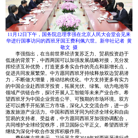
11月12日下午，国务院总理李强在北京人民大会堂会见来
华进行国事访问的西班牙国王费利佩六世。新华社记者 黄
敬文 摄
李强指出，在当前世界经济复苏乏力、贸易投资趋于
低迷的背景下，中西两国可以加强发展战略对接，充分发
挥经济互补优势，打造更多务实合作的亮点和新增长点，
促进共同发展繁荣。中方愿同西班牙持续释放双边贸易潜
力，不断做大增量，推动结构优化。中方支持更多有实力
的中国企业赴西班牙投资，拓展光伏、绿氢、动力电池等
领域产供链合作，探讨开展人工智能等未来产业合作。希
望西班牙为中国企业营造公平、可预期的市场环境。双方
还可以携手开拓第三方市场，深化人文交流合作，进一步
激发旅游产业活力。中国和西班牙同为经济全球化和自由
贸易的支持者、受益者，中方愿同西班牙加强协调配合，
共同维护全球经贸秩序，捍卫国际公平正义。希望西班牙
继续为深化中欧合作发挥积极作用。
费利佩六世表示，习近平主席2018年对西班牙进行成