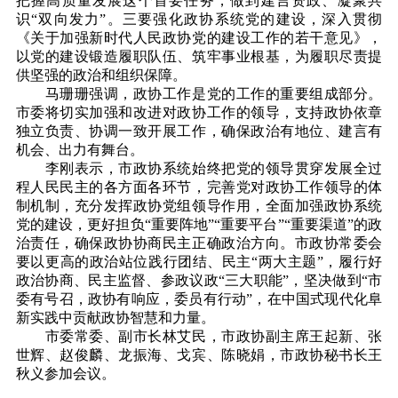
把握高质量发展这个首要任务，做到建言资政、凝聚共
识“双向发力”。三要强化政协系统党的建设，深入贯彻
《关于加强新时代人民政协党的建设工作的若干意见》，
以党的建设锻造履职队伍、筑牢事业根基，为履职尽责提
供坚强的政治和组织保障。
马珊珊强调，政协工作是党的工作的重要组成部分。
市委将切实加强和改进对政协工作的领导，支持政协依章
独立负责、协调一致开展工作，确保政治有地位、建言有
机会、出力有舞台。
李刚表示，市政协系统始终把党的领导贯穿发展全过
程人民民主的各方面各环节，完善党对政协工作领导的体
制机制，充分发挥政协党组领导作用，全面加强政协系统
党的建设，更好担负“重要阵地”“重要平台”“重要渠道”的政
治责任，确保政协协商民主正确政治方向。市政协常委会
要以更高的政治站位践行团结、民主“两大主题”，履行好
政治协商、民主监督、参政议政“三大职能”，坚决做到“市
委有号召，政协有响应，委员有行动”，在中国式现代化阜
新实践中贡献政协智慧和力量。
市委常委、副市长林艾民，市政协副主席王起新、张
世辉、赵俊麟、龙振海、戈宾、陈晓娟，市政协秘书长王
秋义参加会议。