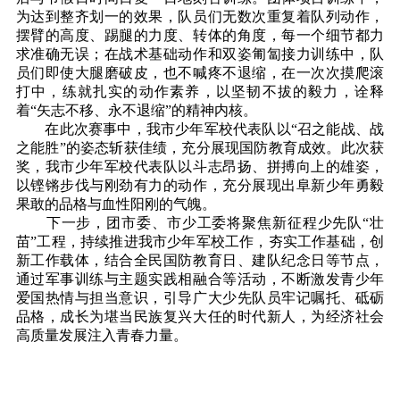
为达到整齐划一的效果，队员们无数次重复着队列动作，
摆臂的高度、踢腿的力度、转体的角度，每一个细节都力
求准确无误；在战术基础动作和双姿匍匐接力训练中，队
员们即使大腿磨破皮，也不喊疼不退缩，在一次次摸爬滚
打中，练就扎实的动作素养，以坚韧不拔的毅力，诠释
着“矢志不移、永不退缩”的精神内核。
在此次赛事中，我市少年军校代表队以“召之能战、战
之能胜”的姿态斩获佳绩，充分展现国防教育成效。此次获
奖，我市少年军校代表队以斗志昂扬、拼搏向上的雄姿，
以铿锵步伐与刚劲有力的动作，充分展现出阜新少年勇毅
果敢的品格与血性阳刚的气魄。‌
下一步，团市委、市少工委将聚焦新征程少先队“壮
苗”工程，持续推进我市少年军校工作，夯实工作基础，创
新工作载体，结合全民国防教育日、建队纪念日等节点，
通过军事训练与主题实践相融合等活动，不断激发青少年
爱国热情与担当意识，引导广大少先队员牢记嘱托、砥砺
品格，成长为堪当民族复兴大任的时代新人，为经济社会
高质量发展注入青春力量。