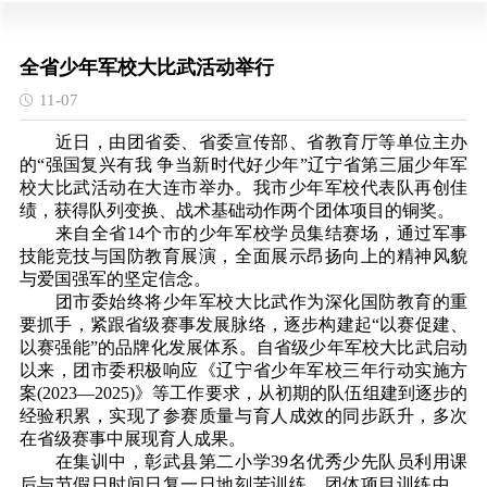
全省少年军校大比武活动举行
11-07
近日，由团省委、省委宣传部、省教育厅等单位主办
的“强国复兴有我 争当新时代好少年”辽宁省第三届少年军
校大比武活动在大连市举办。我市少年军校代表队再创佳
绩，获得队列变换、战术基础动作两个团体项目的铜奖。
来自全省14个市的少年军校学员集结赛场，通过军事
技能竞技与国防教育展演，全面展示昂扬向上的精神风貌
与爱国强军的坚定信念。
团市委始终将少年军校大比武作为深化国防教育的重
要抓手，紧跟省级赛事发展脉络，逐步构建起“以赛促建、
以赛强能”的品牌化发展体系。自省级少年军校大比武启动
以来，团市委积极响应《辽宁省少年军校三年行动实施方
案(2023—2025)》等工作要求，从初期的队伍组建到逐步的
经验积累，实现了参赛质量与育人成效的同步跃升，多次
在省级赛事中展现育人成果。
在集训中，彰武县第二小学39名优秀少先队员利用课
后与节假日时间日复一日地刻苦训练。团体项目训练中，