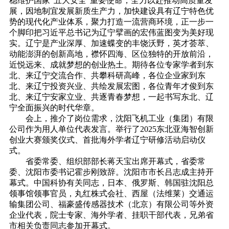
稳维护国家“五大安全”重要使命，全力以赴推动高质量发
展，因地制宜发展新质生产力，加快建设具有辽宁特色优
势的现代化产业体系，聚力打造一流营商环境，正一步一
个脚印把习近平总书记为辽宁擘画的宏伟蓝图变为美好现
实。辽宁是产业深厚、加速蝶变的丰饶沃野，英才荟萃、
动能澎湃的创新高地，襟怀四海、区位独特的开放前沿，
近悦远来、成就梦想的创业热土。期待各位专家学者到东
北、来辽宁交流合作、共攀科研高峰，各位企业家到东
北、来辽宁投资兴业、共绘发展宏图，各位青年才俊到东
北、来辽宁安家立业、共逐青春梦想，一起书写东北、辽
宁全面振兴的时代华章。
会上，推介了岗位需求，沈阳飞机工业（集团）有限
公司作为用人单位代表发言。举行了2025东北亚海智创新
创业大赛颁奖仪式、首批海外学者辽宁研修活动启动仪
式。
省委常委、组织部部长蒋天宝出席开幕式，省委常
委、沈阳市委书记霍步刚致辞。沈阳市市长吕志成主持开
幕式。中国科协有关同志，日本、俄罗斯、韩国驻沈阳总
领事馆领事官员，丸红株式会社、西屋（法维莱）交通运
输集团公司、福豪盛传感器技术（北京）有限公司等外资
企业代表，院士专家、海外学者、挂职干部代表，兄弟省
市相关负责同志参加开幕式。