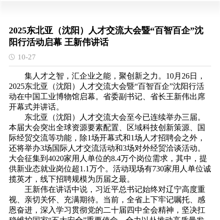
2025东北亚（沈阳）人才交流大会暨“百智百企”沈
阳行活动启幕 王新伟讲话
10-27
集人才之智，汇企业之能，聚创新之力。10月26日，
2025东北亚（沈阳）人才交流大会暨“百智百企”沈阳行活
动在中国工业博物馆启幕。省委副书记、省长王新伟出席
开幕式并讲话。
东北亚（沈阳）人才交流大会至今已连续举办三届。
本届大会突出全球资源要素配置、区域科技创新策源、国
际经贸交流等功能，除1场开幕式和1场人才招聘会之外，
还将举办3场国际人才交流活动和3场对外经贸洽谈活动。
大会征集到4020家用人单位的8.4万个岗位需求，其中，提
供新业态就业岗位超1.1万个。活动现场有730家用人单位诚
揽英才，线下招聘规模为历届之最。
王新伟在讲话中说，习近平总书记始终对辽宁高度重
视、亲切关怀、充满期待。当前，全省上下牢记嘱托、感
恩奋进，深入学习贯彻党的二十届四中全会精神，坚决扛