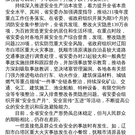
持续深入推进安全生产治本攻坚，着力提升全省本质
安全水平。其间，省安委办加强调度指导，推动211项年度
重点工作任务落实。在省委、省政府组织开展为期3个月的
消防安全集中整治中，全省共发现、整改火灾隐患139万余
项，为百姓营造更安全的居住和生活环境。在重点时段，
省安委会对各地开展安全生产综合督查，发现、整改隐患
问题2220项，切实防范重大安全风险。省政府组织对辽阳
市白塔区重大火灾事故、抚顺市清原满族自治县较大道路
交通事故进行调查处理，省安委办对23起较大和一般典型
事故实施挂牌和跟踪督办，并加强事故警示教育，推动各
方深刻吸取事故教训，坚决堵塞管理漏洞。各地各有关部
门强力推进电动自行车、动火作业、建筑保温材料、城镇
燃气等重点领域“一件事”全链条整治，持续深化矿山、交
通、化工、建筑施工、渔业船舶、特种设备、有限空间作
业等专项整治，深入排查整改各类隐患问题。省安委会组
织开展“安全生产月”、安全宣传“五进”等活动，不断提高公
众的安全意识和应急避险能力。
目前，全省安全生产形势虽总体稳定，但与人民群众
的期盼相比，仍存在差距。
一些直接危及群众生命安全的事故时有发生。如，辽
阳市白塔区重大火灾事故发生在小餐馆，抚顺市清原县较