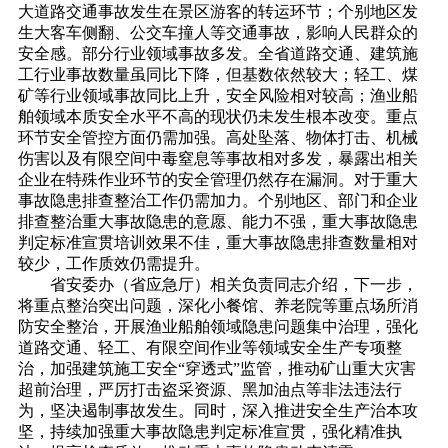
大道路交通事故发生在景区游客的转运环节；个别地区发
生大客车侧翻、公交车撞人等交通事故，影响人民群众的
安全感。部分行业领域事故多发。全省道路交通、建筑施
工行业事故数量虽同比下降，但基数依然较大；轻工、煤
矿等行业领域事故同比上升，安全风险相对较高；渔业船
舶领域本质安全水平不高的现状仍未发生根本改变。重点
环节安全管控方面仍需加强。高处坠落、物体打击、机械
伤害以及有限空间中毒窒息等事故相对多发，暴露出相关
企业在特殊作业环节的安全管理仍然存在漏洞。对于重大
事故隐患排查整治工作仍需加力。个别地区、部门和企业
排查整治重大事故隐患的意愿、能力不强，重大事故隐患
判定标准宣贯培训效果不佳，重大事故隐患排查数量相对
较少，工作质效仍需提升。
省安委办（省应急厅）相关负责同志介绍，下一步，
将重点整治突出问题，深化小餐馆、养老院等重点场所消
防安全整治，开展渔业船舶领域隐患问题集中治理，强化
道路交通、轻工、有限空间作业等领域安全生产专项整
治，加强建筑施工安全“穿透式”监管，推动矿山重大灾害
超前治理，严厉打击盗采资源、黑加油点等非法违法行
为，坚决遏制事故发生。同时，深入推进安全生产治本攻
坚，持续加强重大事故隐患判定标准宣贯，强化精准执