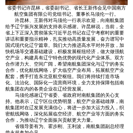
省委书记许昆林，省委副书记、省长王新伟会见中国南方
航空集团有限公司党组书记、董事长马须伦一行。
许昆林、王新伟对马须伦一行表示欢迎，向南航集团
给予辽宁振兴发展的支持表示感谢。许昆林说，当前，全
省上下正深入贯彻落实习近平总书记在辽宁考察时的重要
讲话和重要指示精神，扎实推动高质量发展，奋力谱写中
国式现代化辽宁篇章。我们大力推进高水平对外开放，加
快机场等交通基础建设，积极发展枢纽经济，做大做强航
空产业，构建具有辽宁特色优势的现代化产业体系。双方
合作潜力大、空间广阔，希望南航集团深化与辽宁的务实
合作，优化航线网络，扩大临空产业布局，拓展航空产业
配套，携手打造东北亚航空枢纽。我们将持续打造市场
化、法治化、国际化一流营商环境，全力支持保障包括南
航集团在内的各类企业在辽经营发展。
马须伦感谢辽宁省委、省政府对南航集团的关心支
持。他表示，辽宁区位优势明显，航空产业基础雄厚，南
航集团对在辽发展充满信心，将进一步加大运力投入，织
密航线网络，深化拓展临空经济、航空产业等方面的务实
合作，为推动辽宁全面振兴贡献更大力量。
省领导姜有为、霍步刚、王利波，南航集团副总经理
曾永超参加会见。